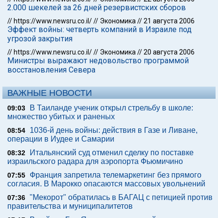
2.000 шекелей за 26 дней резервистских сборов
//
https://www.newsru.co.il/
//
Экономика
//
21 августа 2006
Эффект войны: четверть компаний в Израиле под
угрозой закрытия
//
https://www.newsru.co.il/
//
Экономика
//
20 августа 2006
Министры выражают недовольство программой
восстановления Севера
ВАЖНЫЕ НОВОСТИ
В Таиланде ученик открыл стрельбу в школе:
09:03
множество убитых и раненых
1036-й день войны: действия в Газе и Ливане,
08:54
операции в Иудее и Самарии
Итальянский суд отменил сделку по поставке
08:32
израильского радара для аэропорта Фьюмичино
Франция запретила телемаркетинг без прямого
07:55
согласия. В Марокко опасаются массовых увольнений
"Мекорот" обратилась в БАГАЦ с петицией против
07:36
правительства и муниципалитетов