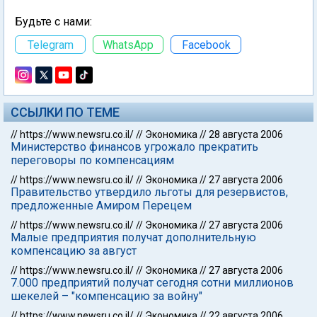
Будьте с нами:
Telegram
WhatsApp
Facebook
ССЫЛКИ ПО ТЕМЕ
//
https://www.newsru.co.il/
//
Экономика
//
28 августа 2006
Министерство финансов угрожало прекратить
переговоры по компенсациям
//
https://www.newsru.co.il/
//
Экономика
//
27 августа 2006
Правительство утвердило льготы для резервистов,
предложенные Амиром Перецем
//
https://www.newsru.co.il/
//
Экономика
//
27 августа 2006
Малые предприятия получат дополнительную
компенсацию за август
//
https://www.newsru.co.il/
//
Экономика
//
27 августа 2006
7.000 предприятий получат сегодня сотни миллионов
шекелей – "компенсацию за войну"
//
https://www.newsru.co.il/
//
Экономика
//
22 августа 2006