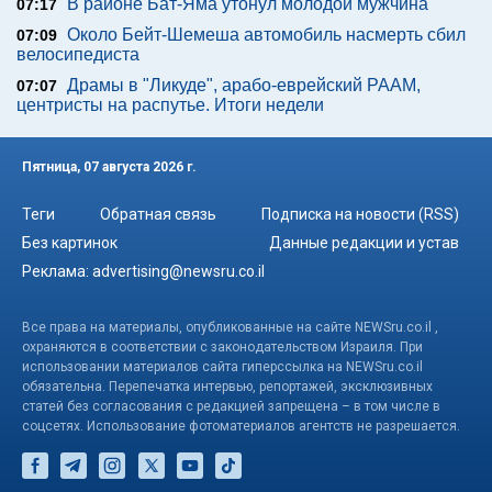
В районе Бат-Яма утонул молодой мужчина
07:17
Около Бейт-Шемеша автомобиль насмерть сбил
07:09
велосипедиста
Драмы в "Ликуде", арабо-еврейский РААМ,
07:07
центристы на распутье. Итоги недели
Пятница, 07 августа 2026 г.
Теги
Обратная связь
Подписка на новости (RSS)
Без картинок
Данные редакции и устав
Реклама:
advertising@newsru.co.il
Все права на материалы, опубликованные на сайте NEWSru.co.il ,
охраняются в соответствии с законодательством Израиля. При
использовании материалов сайта гиперссылка на NEWSru.co.il
обязательна. Перепечатка интервью, репортажей, эксклюзивных
статей без согласования с редакцией запрещена – в том числе в
соцсетях. Использование фотоматериалов агентств не разрешается.