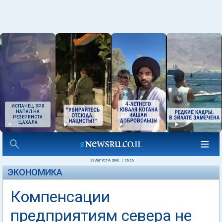
ИСПАНЕЦ ЗРЯ
НАПАЛ НА
РЕЗЕРВИСТА
ЦАХАЛА
29 АВГУСТА 2006
|
06:06
ЭКОНОМИКА
Компенсации
предприятиям севера не