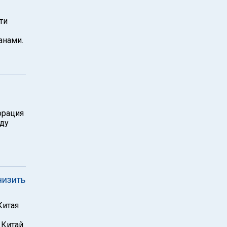
ти
анами.
орация
ду
низить
Китая
 Китай