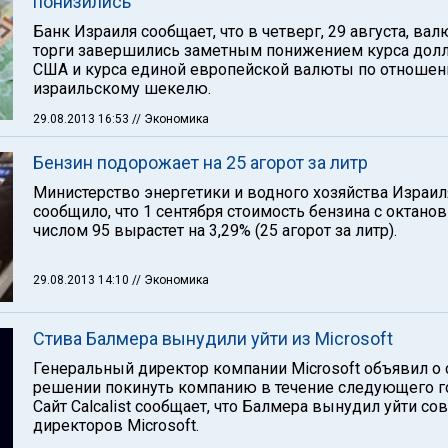
понизились
Банк Израиля сообщает, что в четверг, 29 августа, ва
торги завершились заметным понижением курса дол
США и курса единой европейской валюты по отношен
израильскому шекелю.
29.08.2013 16:53
// Экономика
Бензин подорожает на 25 агорот за литр
Министерство энергетики и водного хозяйства Израил
сообщило, что 1 сентября стоимость бензина с октано
числом 95 вырастет на 3,29% (25 агорот за литр).
29.08.2013 14:10
// Экономика
Стива Балмера вынудили уйти из Microsoft
Генеральный директор компании Microsoft объявил о
решении покинуть компанию в течение следующего г
Сайт Calcalist сообщает, что Балмера вынудил уйти со
директоров Microsoft.