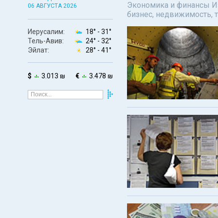
Экономика и финансы Изр
06 АВГУСТА 2026
бизнес, недвижимость, т
Иерусалим:
18° -
31°
Тель-Авив:
24° -
32°
Эйлат:
28° -
41°
$
3.013 ₪
€
3.478 ₪