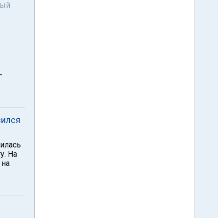
ный
-
зился
чилась
у. На
 на