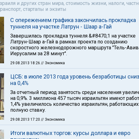
аиля и других стран мира, стоимость жизни, налоги, част
ранспорт, стартапы и экзиты
С опережением графика закончилась прокладка
туннеля на участке Латрун - Шаар а-Гай
Завершилась прокладка туннеля &#8470;1 на участке
Латрун-Шаар а-Гай в рамках проекта по созданию
скоростного железнодорожного маршрута "Тель-Авив
Иерусалим за 28 минут".
29.08.2013 18:26
// Экономика
ЦСБ: в июле 2013 года уровень безработицы сни
на 0,4%
За отчетный период занятость среди населения увели
на 0,9%. 3 миллиона 457 тысяч израильтян имеют работ
1,4% увеличилось количество израильтян, работающих
полную ставку.
29.08.2013 17:20
// Экономика
Итоги валютных торгов: курсы доллара и евро