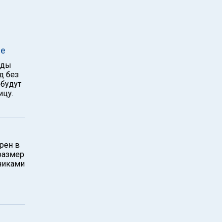
ые
нды
д без
будут
ицу.
рен в
размер
никами