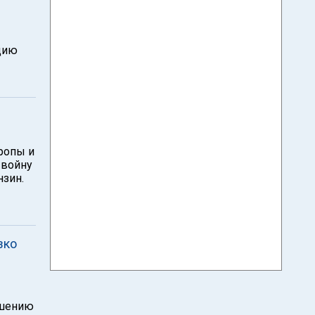
цию
ропы и
 войну
нзин.
зко
ошению