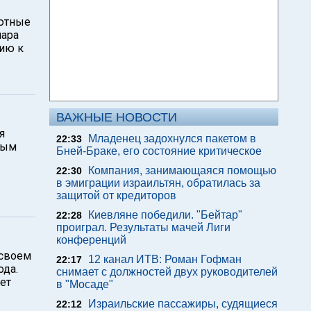
лютные
лара
ию к
ВАЖНЫЕ НОВОСТИ
я
Младенец задохнулся пакетом в
22:33
вым
Бней-Браке, его состояние критическое
Компания, занимающаяся помощью
22:30
в эмиграции израильтян, обратилась за
защитой от кредиторов
Киевляне победили. "Бейтар"
22:28
проиграл. Результаты мачей Лиги
конференций
 своем
12 канал ИТВ: Роман Гофман
22:17
ода.
снимает с должностей двух руководителей
вет
в "Мосаде"
Израильские пассажиры, судящиеся
22:12