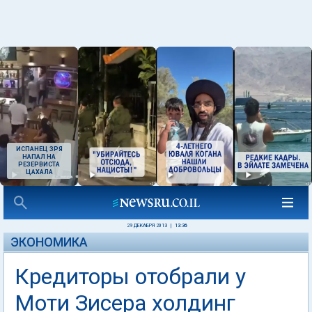
ИСПАНЕЦ ЗРЯ
НАПАЛ НА
РЕЗЕРВИСТА
ЦАХАЛА
29 ДЕКАБРЯ 2013
|
13:36
ЭКОНОМИКА
Кредиторы отобрали у
Моти Зисера холдинг