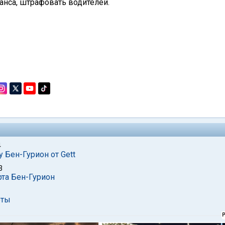
анса, штрафовать водителей.
4
 Бен-Гурион от Gett
3
рта Бен-Гурион
оты