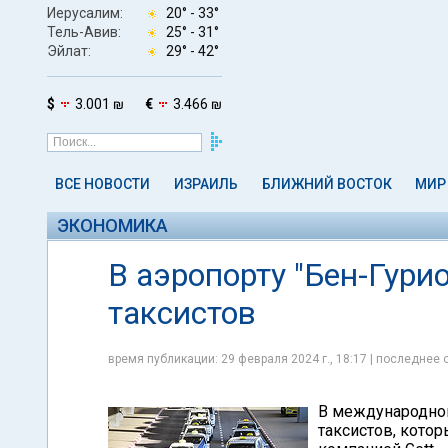
Иерусалим:
20° -
33°
Тель-Авив:
25° -
31°
Эйлат:
29° -
42°
$
3.001 ₪
€
3.466 ₪
ВСЕ НОВОСТИ
ИЗРАИЛЬ
БЛИЖНИЙ ВОСТОК
МИР
ЭКОНОМИКА
В аэропорту "Бен-Гури
таксистов
время публикации: 29 февраля 2024 г., 18:17 | последнее 
В международном
таксистов, кото