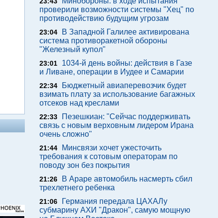
Минобороны: в ходе испытания
23:43
проверили возможности системы "Хец" по
противодействию будущим угрозам
В Западной Галилее активирована
23:04
система противоракетной обороны
"Железный купол"
1034-й день войны: действия в Газе
23:01
и Ливане, операции в Иудее и Самарии
Бюджетный авиаперевозчик будет
22:34
взимать плату за использование багажных
отсеков над креслами
Пезешкиан: "Сейчас поддерживать
22:33
связь с новым верховным лидером Ирана
очень сложно"
Минсвязи хочет ужесточить
21:44
требования к сотовым операторам по
поводу зон без покрытия
В Араре автомобиль насмерть сбил
21:26
трехлетнего ребенка
Германия передала ЦАХАЛу
21:06
субмарину АХИ "Дракон", самую мощную