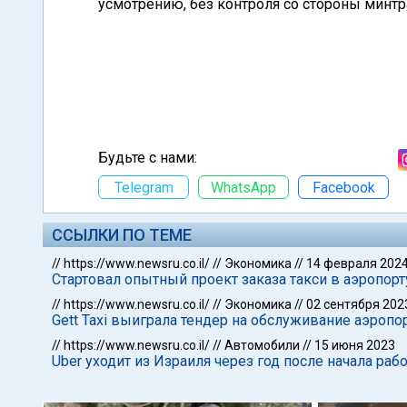
усмотрению, без контроля со стороны минтр
Будьте с нами:
Telegram
WhatsApp
Facebook
ССЫЛКИ ПО ТЕМЕ
//
https://www.newsru.co.il/
//
Экономика
//
14 февраля 202
Стартовал опытный проект заказа такси в аэропорту
//
https://www.newsru.co.il/
//
Экономика
//
02 сентября 202
Gett Taxi выиграла тендер на обслуживание аэропо
//
https://www.newsru.co.il/
//
Автомобили
//
15 июня 2023
Uber уходит из Израиля через год после начала раб