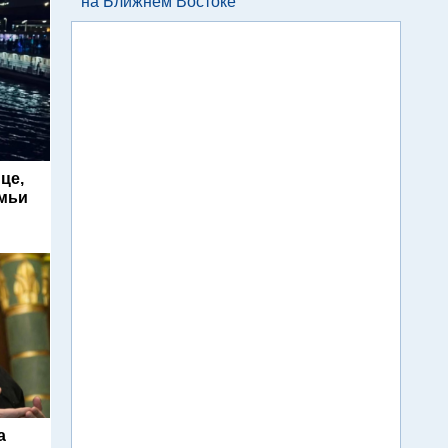
на Ближнем Востоке
це,
емьи
а