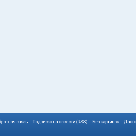
братная связь
Подписка на новости (RSS)
Без картинок
Данны