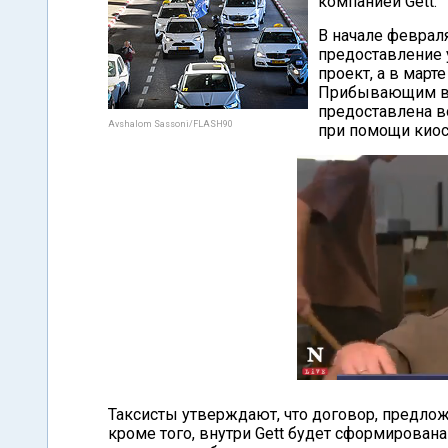
компанией Gett.
В начале февраля
предоставление у
проект, а в март
Прибывающим в 
предоставлена в
Avshalom Sassoni/FLASH90
при помощи киоск
Таксисты утверждают, что договор, предлож
кроме того, внутри Gett будет сформирован