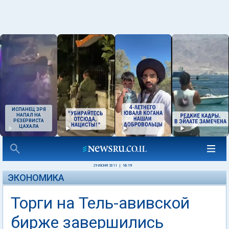
ИСПАНЕЦ ЗРЯ
НАПАЛ НА
РЕЗЕРВИСТА
ЦАХАЛА
29 ИЮНЯ 2011
|
16:19
ЭКОНОМИКА
Торги на Тель-авивской
бирже завершились