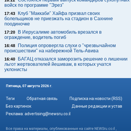
18:22
войск по программе "Эрез"
Клуб "Маккаби" Хайфа призвал своих
17:43
болельщиков не приезжать на стадион в Сахнине
поодиночке
В Иерусалиме автомобиль врезался в
17:20
ограждение, водитель погиб
Полиция опровергла слухи о "чрезвычайном
16:48
происшествии" на набережной Тель-Авива
БАГАЦ отказался заморозить решение о лишении
16:40
льгот жертвователей йешивам, в которых учатся
уклонисты
Пятница, 07 августа 2026 г.
Теги
Обратная связь
Подписка на новости (RSS)
Без картинок
Данные редакции и устав
Реклама:
advertising@newsru.co.il
Все права на материалы, опубликованные на сайте NEWSru.co.il ,