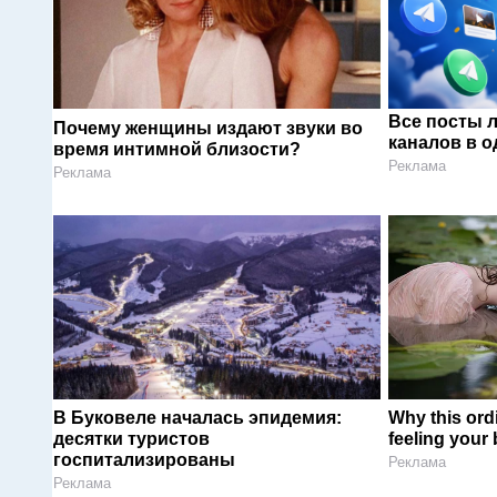
Все посты 
Почему женщины издают звуки во
каналов в о
время интимной близости?
Реклама
Реклама
В Буковеле началась эпидемия:
Why this ordi
десятки туристов
feeling your
госпитализированы
Реклама
Реклама