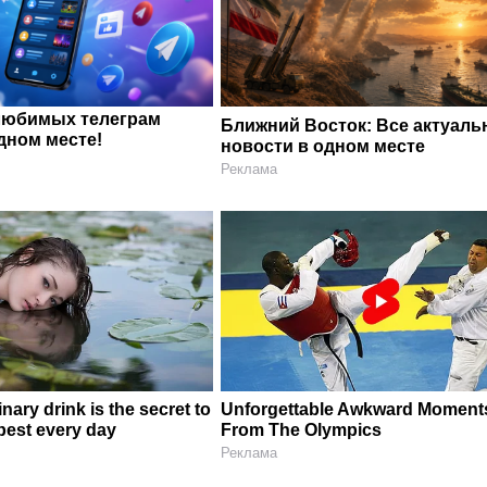
любимых телеграм
Ближний Восток: Все актуал
дном месте!
новости в одном месте
Реклама
nary drink is the secret to
Unforgettable Awkward Moment
 best every day
From The Olympics
Реклама