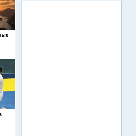
ьные
s