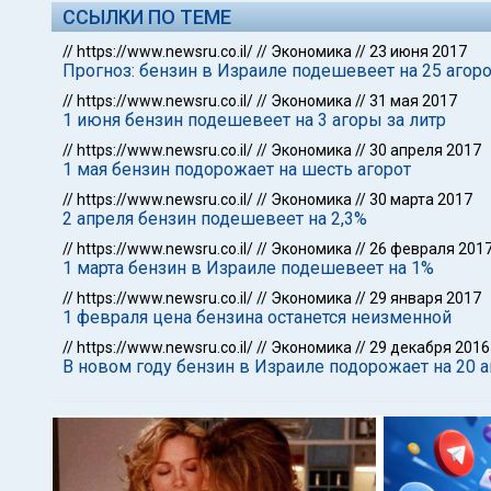
ССЫЛКИ ПО ТЕМЕ
//
https://www.newsru.co.il/
//
Экономика
//
23 июня 2017
Прогноз: бензин в Израиле подешевеет на 25 агоро
//
https://www.newsru.co.il/
//
Экономика
//
31 мая 2017
1 июня бензин подешевеет на 3 агоры за литр
//
https://www.newsru.co.il/
//
Экономика
//
30 апреля 2017
1 мая бензин подорожает на шесть агорот
//
https://www.newsru.co.il/
//
Экономика
//
30 марта 2017
2 апреля бензин подешевеет на 2,3%
//
https://www.newsru.co.il/
//
Экономика
//
26 февраля 201
1 марта бензин в Израиле подешевеет на 1%
//
https://www.newsru.co.il/
//
Экономика
//
29 января 2017
1 февраля цена бензина останется неизменной
//
https://www.newsru.co.il/
//
Экономика
//
29 декабря 2016
В новом году бензин в Израиле подорожает на 20 а