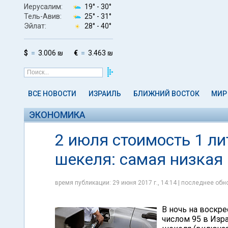
Иерусалим:
19° -
30°
Тель-Авив:
25° -
31°
Эйлат:
28° -
40°
$
3.006 ₪
€
3.463 ₪
ВСЕ НОВОСТИ
ИЗРАИЛЬ
БЛИЖНИЙ ВОСТОК
МИР
ЭКОНОМИКА
2 июля стоимость 1 ли
шекеля: самая низкая 
время публикации: 29 июня 2017 г., 14:14 | последнее обно
В ночь на воскре
числом 95 в Изра