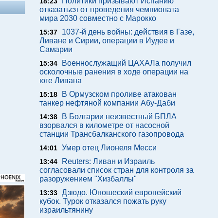
Политики призывают Испанию
18:23
отказаться от проведения чемпионата
мира 2030 совместно с Марокко
1037-й день войны: действия в Газе,
15:37
Ливане и Сирии, операции в Иудее и
Самарии
Военнослужащий ЦАХАЛа получил
15:34
осколочные ранения в ходе операции на
юге Ливана
В Ормузском проливе атакован
15:18
танкер нефтяной компании Абу-Даби
В Болгарии неизвестный БПЛА
14:38
взорвался в километре от насосной
станции Трансбалканского газопровода
Умер отец Лионеля Месси
14:01
Reuters: Ливан и Израиль
13:44
согласовали список стран для контроля за
разоружением "Хизбаллы"
Дзюдо. Юношеский европейский
13:33
кубок. Турок отказался пожать руку
израильтянину