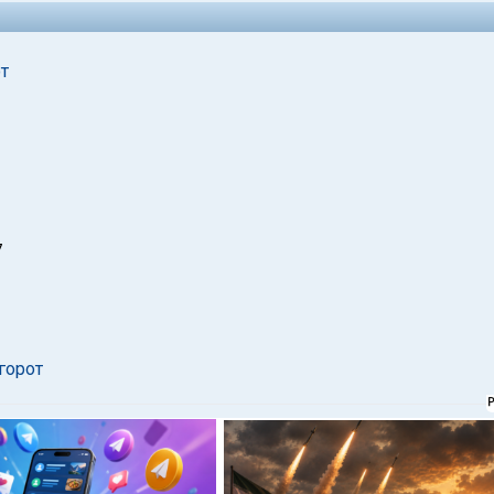
т
7
горот