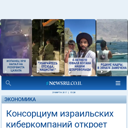
ИСПАНЕЦ ЗРЯ
НАПАЛ НА
РЕЗЕРВИСТА
ЦАХАЛА
29 МАРТА 2017
|
15:28
ЭКОНОМИКА
Консорциум израильских
киберкомпаний откроет