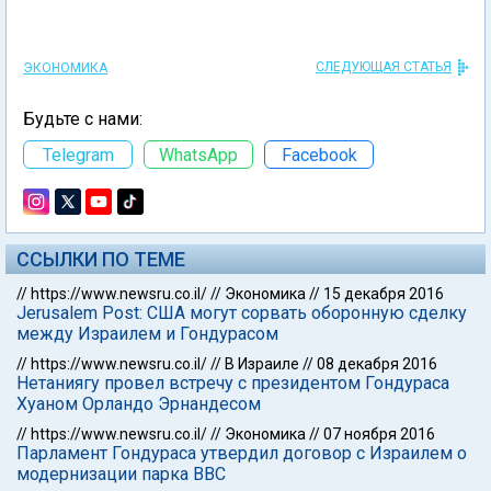
СЛЕДУЮЩАЯ СТАТЬЯ
ЭКОНОМИКА
Будьте с нами:
Telegram
WhatsApp
Facebook
ССЫЛКИ ПО ТЕМЕ
//
https://www.newsru.co.il/
//
Экономика
//
15 декабря 2016
Jerusalem Post: США могут сорвать оборонную сделку
между Израилем и Гондурасом
//
https://www.newsru.co.il/
//
В Израиле
//
08 декабря 2016
Нетаниягу провел встречу с президентом Гондураса
Хуаном Орландо Эрнандесом
//
https://www.newsru.co.il/
//
Экономика
//
07 ноября 2016
Парламент Гондураса утвердил договор с Израилем о
модернизации парка ВВС