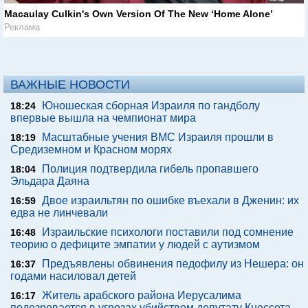
Macaulay Culkin's Own Version Of The New ‘Home Alone’
Реклама
ВАЖНЫЕ НОВОСТИ
Юношеская сборная Израиля по гандболу
18:24
впервые вышла на чемпионат мира
Масштабные учения ВМС Израиля прошли в
18:19
Средиземном и Красном морях
Полиция подтвердила гибель пропавшего
18:04
Эльдара Даяна
Двое израильтян по ошибке въехали в Дженин: их
16:59
едва не линчевали
Израильские психологи поставили под сомнение
16:48
теорию о дефиците эмпатии у людей с аутизмом
Предъявлены обвинения педофилу из Нешера: он
16:37
годами насиловал детей
Житель арабского района Иерусалима
16:17
подозревается в угрозах убийством депутату Кнессета