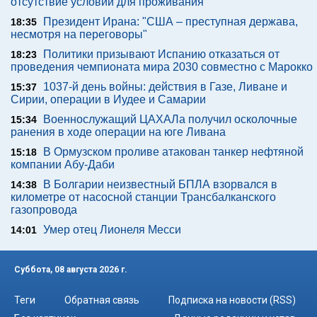
отсутствие условий для проживания
Президент Ирана: "США – преступная держава,
18:35
несмотря на переговоры"
Политики призывают Испанию отказаться от
18:23
проведения чемпионата мира 2030 совместно с Марокко
1037-й день войны: действия в Газе, Ливане и
15:37
Сирии, операции в Иудее и Самарии
Военнослужащий ЦАХАЛа получил осколочные
15:34
ранения в ходе операции на юге Ливана
В Ормузском проливе атакован танкер нефтяной
15:18
компании Абу-Даби
В Болгарии неизвестный БПЛА взорвался в
14:38
километре от насосной станции Трансбалканского
газопровода
Умер отец Лионеля Месси
14:01
Суббота, 08 августа 2026 г.
Теги
Обратная связь
Подписка на новости (RSS)