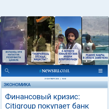
ИСПАНЕЦ ЗРЯ
НАПАЛ НА
РЕЗЕРВИСТА
ЦАХАЛА
29 СЕНТЯБРЯ 2008
|
16:40
ЭКОНОМИКА
Финансовый кризис:
Citigroup покупает банк