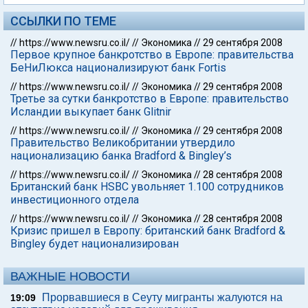
ССЫЛКИ ПО ТЕМЕ
//
https://www.newsru.co.il/
//
Экономика
//
29 сентября 2008
Первое крупное банкротство в Европе: правительства
БеНиЛюкса национализируют банк Fortis
//
https://www.newsru.co.il/
//
Экономика
//
29 сентября 2008
Третье за сутки банкротство в Европе: правительство
Исландии выкупает банк Glitnir
//
https://www.newsru.co.il/
//
Экономика
//
29 сентября 2008
Правительство Великобритании утвердило
национализацию банка Bradford & Bingley’s
//
https://www.newsru.co.il/
//
Экономика
//
28 сентября 2008
Британский банк HSBC увольняет 1.100 сотрудников
инвестиционного отдела
//
https://www.newsru.co.il/
//
Экономика
//
28 сентября 2008
Кризис пришел в Европу: британский банк Bradford &
Bingley будет национализирован
ВАЖНЫЕ НОВОСТИ
Прорвавшиеся в Сеуту мигранты жалуются на
19:09