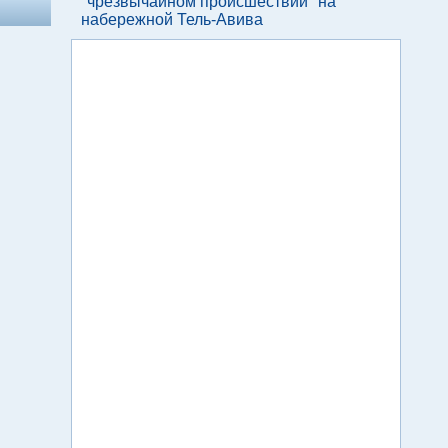
"чрезвычайном происшествии" на
набережной Тель-Авива