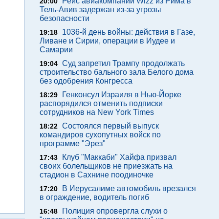
Рейс авиакомпании Wizz из Рима в
20:00
Тель-Авив задержан из-за угрозы
безопасности
1036-й день войны: действия в Газе,
19:18
Ливане и Сирии, операции в Иудее и
Самарии
Суд запретил Трампу продолжать
19:04
строительство бального зала Белого дома
без одобрения Конгресса
Генконсул Израиля в Нью-Йорке
18:29
распорядился отменить подписки
сотрудников на New York Times
Состоялся первый выпуск
18:22
командиров сухопутных войск по
программе "Эрез"
Клуб "Маккаби" Хайфа призвал
17:43
своих болельщиков не приезжать на
стадион в Сахнине поодиночке
В Иерусалиме автомобиль врезался
17:20
в ограждение, водитель погиб
Полиция опровергла слухи о
16:48