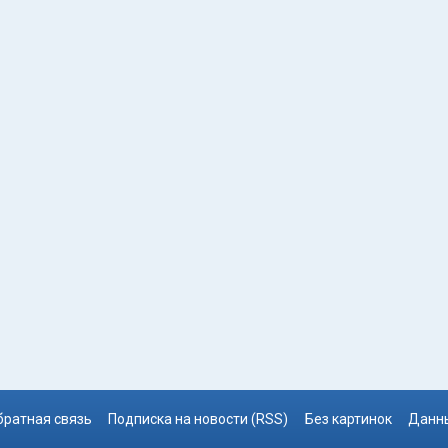
братная связь
Подписка на новости (RSS)
Без картинок
Данны