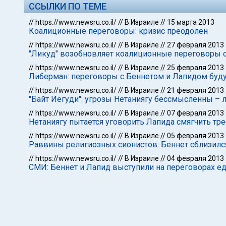
ССЫЛКИ ПО ТЕМЕ
//
https://www.newsru.co.il/
//
В Израиле
//
15 марта 2013
Коалиционные переговоры: кризис преодолен
//
https://www.newsru.co.il/
//
В Израиле
//
27 февраля 2013
"Ликуд" возобновляет коалиционные переговоры с
//
https://www.newsru.co.il/
//
В Израиле
//
25 февраля 2013
Либерман: переговоры с Беннетом и Лапидом будут
//
https://www.newsru.co.il/
//
В Израиле
//
21 февраля 2013
"Байт Иегуди": угрозы Нетаниягу бессмысленны –
//
https://www.newsru.co.il/
//
В Израиле
//
07 февраля 2013
Нетаниягу пытается уговорить Лапида смягчить тр
//
https://www.newsru.co.il/
//
В Израиле
//
05 февраля 2013
Раввины религиозных сионистов: Беннет сблизилс
//
https://www.newsru.co.il/
//
В Израиле
//
04 февраля 2013
СМИ: Беннет и Лапид выступили на переговорах 