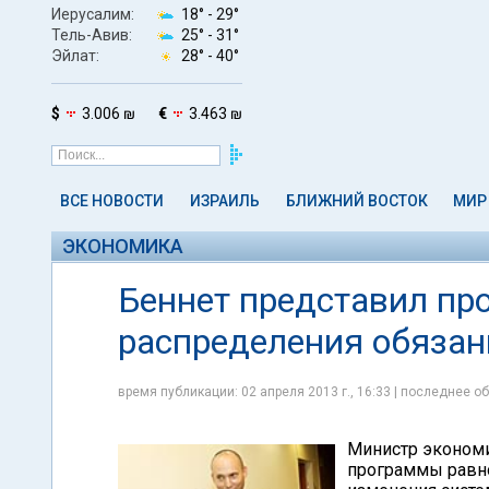
Иерусалим:
18° -
29°
Тель-Авив:
25° -
31°
Эйлат:
28° -
40°
$
3.006 ₪
€
3.463 ₪
ВСЕ НОВОСТИ
ИЗРАИЛЬ
БЛИЖНИЙ ВОСТОК
МИР
ЭКОНОМИКА
Беннет представил пр
распределения обязан
время публикации: 02 апреля 2013 г., 16:33 | последнее об
Министр экономи
программы равно