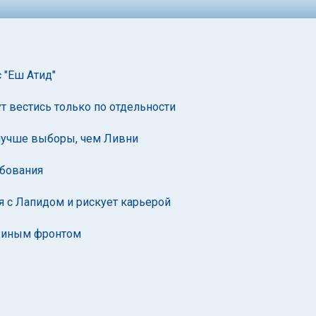
 "Еш Атид"
 вестись только по отдельности
 лучше выборы, чем Ливни
ебования
я с Лапидом и рискует карьерой
единым фронтом