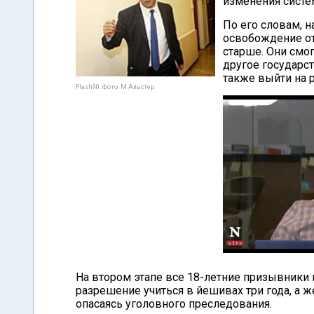
изменения систе
По его словам, н
освобождение от
старше. Они смог
другое государс
также выйти на р
Flash90. Фото: М.Альстер
На втором этапе все 18-летние призывники 
разрешение учиться в йешивах три года, а ж
опасаясь уголовного преследования.