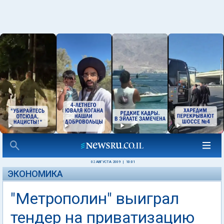
02 АВГУСТА 2009
|
10:01
ЭКОНОМИКА
"Метрополин" выиграл
тендер на приватизацию