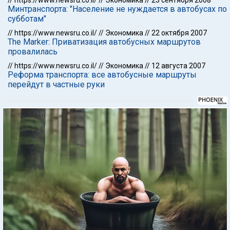
//
https://www.newsru.co.il/
//
Экономика
//
23 сентября 2008
Минтранспорта: "Население не нуждается в автобусах по
субботам"
//
https://www.newsru.co.il/
//
Экономика
//
22 октября 2007
The Marker: Приватизация автобусных маршрутов
провалилась
//
https://www.newsru.co.il/
//
Экономика
//
12 августа 2007
Реформа транспорта: все автобусные маршруты
перейдут в частные руки