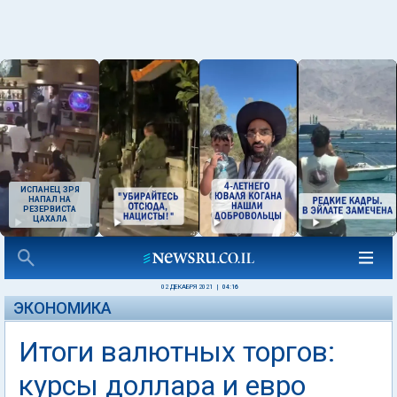
ИСПАНЕЦ ЗРЯ
НАПАЛ НА
РЕЗЕРВИСТА
ЦАХАЛА
02 ДЕКАБРЯ 2021
|
04:16
ЭКОНОМИКА
Итоги валютных торгов:
курсы доллара и евро