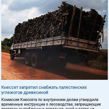
Кнессет запретил снабжать палестинских
углежогов древесиной
Комиссия Кнессета по внутренним делам утвердила
временные инструкции о лесоводстве, запрещающие
поставку вырубленных деревьев, пней и веток на