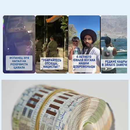
ИСПАНЕЦ ЗРЯ
НАПАЛ НА
РЕЗЕРВИСТА
ЦАХАЛА