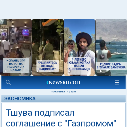
ИСПАНЕЦ ЗРЯ
НАПАЛ НА
РЕЗЕРВИСТА
ЦАХАЛА
02 ОКТЯБРЯ 2017
|
02:00
ЭКОНОМИКА
Тшува подписал
соглашение с "Газпромом"