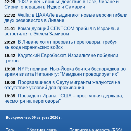
1037-й день войны: действия в Газе, Ливане и
22:25
Сирии, операции в Иудее и Самарии
Walla: в ЦАХАЛе выдвигают новые версии гибели
21:32
двух резервистов в Ливане
Командующий CENTCOM прибыл в Израиль и
21:01
встретился с Эялем Замиром
В Ливане хотят прервать переговоры, требуя
20:20
вывода израильских войск
Кадетский Евробаскет. Израильтяне победили
19:42
греков
NYP: полиция Нью-Йорка боится беспорядков во
19:38
время визита Нетаниягу: "Мамдани провоцирует их"
Прорвавшиеся в Сеуту мигранты жалуются на
19:09
отсутствие условий для проживания
Президент Ирана: "США – преступная держава,
18:35
несмотря на переговоры"
Воскресенье, 09 августа 2026 г.
Теги
Обратная связь
Подписка на новости (RSS)