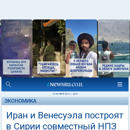
ИСПАНЕЦ ЗРЯ
НАПАЛ НА
РЕЗЕРВИСТА
ЦАХАЛА
02 ОКТЯБРЯ 2023
|
23:47
ЭКОНОМИКА
Иран и Венесуэла построят
в Сирии совместный НПЗ