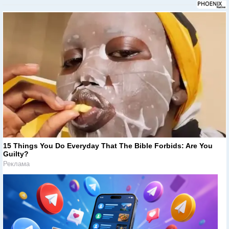
15 Things You Do Everyday That The Bible Forbids: Are You
Guilty?
Реклама