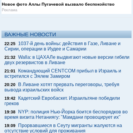
Новое фото Аллы Пугачевой вызвало беспокойство
Реклама
ВАЖНЫЕ НОВОСТИ
1037-й день войны: действия в Газе, Ливане и
22:25
Сирии, операции в Иудее и Самарии
Walla: в ЦАХАЛе выдвигают новые версии гибели
21:32
двух резервистов в Ливане
Командующий CENTCOM прибыл в Израиль и
21:01
встретился с Эялем Замиром
В Ливане хотят прервать переговоры, требуя
20:20
вывода израильских войск
Кадетский Евробаскет. Израильтяне победили
19:42
греков
NYP: полиция Нью-Йорка боится беспорядков во
19:38
время визита Нетаниягу: "Мамдани провоцирует их"
Прорвавшиеся в Сеуту мигранты жалуются на
19:09
отсутствие условий для проживания