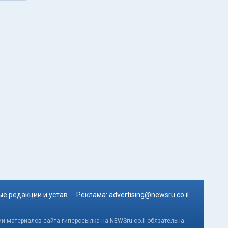
е редакции и устав
Реклама:
advertising@newsru.co.il
и материалов сайта гиперссылка на NEWSru.co.il обязательна.