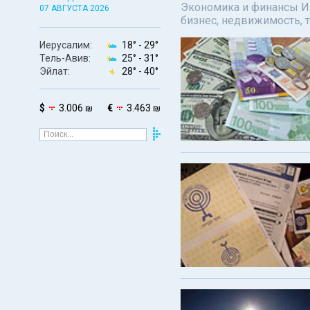
Экономика и финансы Изр
07 АВГУСТА 2026
бизнес, недвижимость, т
Иерусалим:
18° -
29°
Тель-Авив:
25° -
31°
Эйлат:
28° -
40°
$
3.006 ₪
€
3.463 ₪