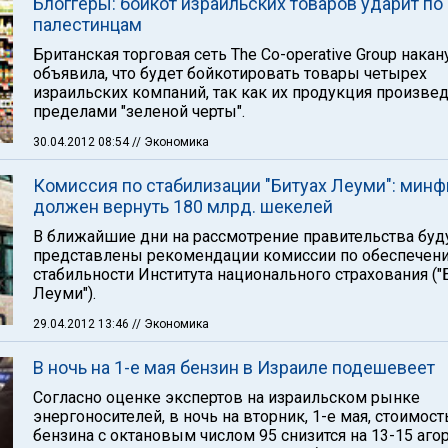
Блоггеры: бойкот израильских товаров ударит по
палестинцам
Британская торговая сеть The Co-operative Group накан
объявила, что будет бойкотировать товары четырех
израильских компаний, так как их продукция произвед
пределами "зеленой черты".
30.04.2012 08:54
// Экономика
Комиссия по стабилизации "Битуах Леуми": минф
должен вернуть 180 млрд. шекелей
В ближайшие дни на рассмотрение правительства буд
представлены рекомендации комиссии по обеспечен
стабильности Института национального страхования ("
Леуми").
29.04.2012 13:46
// Экономика
В ночь на 1-е мая бензин в Израиле подешевеет
Согласно оценке экспертов на израильском рынке
энергоносителей, в ночь на вторник, 1-е мая, стоимост
бензина с октановым числом 95 снизится на 13-15 аго