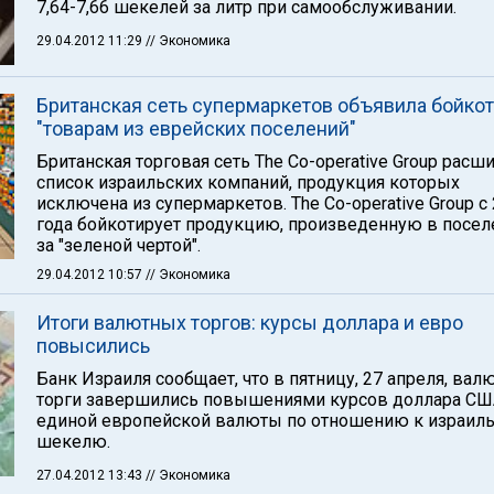
7,64-7,66 шекелей за литр при самообслуживании.
29.04.2012 11:29
// Экономика
Британская сеть супермаркетов объявила бойкот
"товарам из еврейских поселений"
Британская торговая сеть The Co-operative Group расш
список израильских компаний, продукция которых
исключена из супермаркетов. The Co-operative Group с
года бойкотирует продукцию, произведенную в посел
за "зеленой чертой".
29.04.2012 10:57
// Экономика
Итоги валютных торгов: курсы доллара и евро
повысились
Банк Израиля сообщает, что в пятницу, 27 апреля, ва
торги завершились повышениями курсов доллара СШ
единой европейской валюты по отношению к израил
шекелю.
27.04.2012 13:43
// Экономика