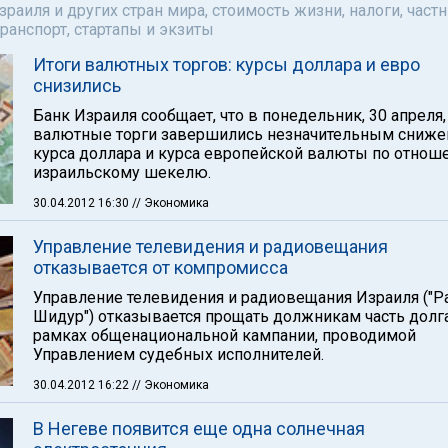
аиля и других стран мира, стоимость жизни, налоги, част
ранспорт, стартапы и экзиты
Итоги валютных торгов: курсы доллара и евро
снизились
Банк Израиля сообщает, что в понедельник, 30 апреля,
валютные торги завершились незначительным сниж
курса доллара и курса европейской валюты по отнош
израильскому шекелю.
30.04.2012 16:30
// Экономика
Управление телевидения и радиовещания
отказывается от компромисса
Управление телевидения и радиовещания Израиля ("Р
Шидур") отказывается прощать должникам часть долг
рамках общенациональной кампании, проводимой
Управлением судебных исполнителей.
30.04.2012 16:22
// Экономика
В Негеве появится еще одна солнечная