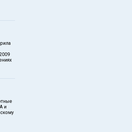
ирила
 2009
ениях
лютные
А и
ьскому