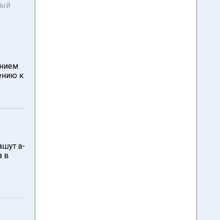
ный
ением
ению к
ашут а-
а в