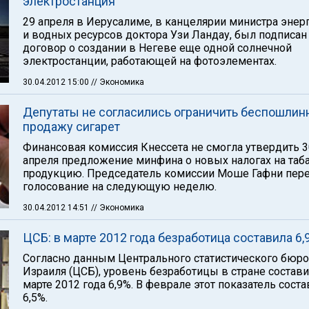
электростанция
29 апреля в Иерусалиме, в канцелярии министра энер
и водных ресурсов доктора Узи Ландау, был подписан
договор о создании в Негеве еще одной солнечной
электростанции, работающей на фотоэлементах.
30.04.2012 15:00
// Экономика
Депутаты не согласились ограничить беспошлин
продажу сигарет
Финансовая комиссия Кнессета не смогла утвердить 3
апреля предложение минфина о новых налогах на таб
продукцию. Председатель комиссии Моше Гафни пер
голосование на следующую неделю.
30.04.2012 14:51
// Экономика
ЦСБ: в марте 2012 года безработица составила 6,
Согласно данным Центрального статистического бюро
Израиля (ЦСБ), уровень безработицы в стране состави
марте 2012 года 6,9%. В феврале этот показатель сост
6,5%.