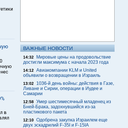
гетики
ную
ВАЖНЫЕ НОВОСТИ
Мировые цены на продовольствие
14:32
0
достигли максимума с начала 2023 года
ачную
Авиакомпании KLM и United
14:12
енес
объявили о возвращении в Израиль
1036-й день войны: действия в Газе,
13:02
Ливане и Сирии, операции в Иудее и
Самарии
9%
Умер шестимесячный младенец из
12:58
Бней-Брака, задохнувшийся из-за
пластикового пакета
л в
авлял
Одобрена закупка Израилем еще
12:10
двух эскадрилий F-35I и F-15IA