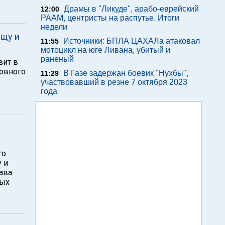
Драмы в "Ликуде", арабо-еврейский
12:00
РААМ, центристы на распутье. Итоги
недели
ищу и
Источники: БПЛА ЦАХАЛа атаковал
11:55
мотоцикл на юге Ливана, убитый и
раненый
вит в
новного
В Газе задержан боевик "Нухбы",
11:29
участвовавший в резне 7 октября 2023
года
го
 и
ава
ных