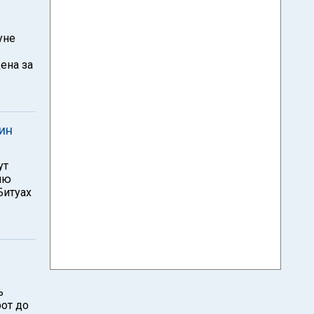
уне
ена за
ин
ут
ию
Битуах
ь
рот до