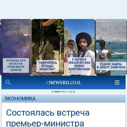
ИСПАНЕЦ ЗРЯ
НАПАЛ НА
РЕЗЕРВИСТА
ЦАХАЛА
30 ЯНВАРЯ 2019
|
04:23
ЭКОНОМИКА
Состоялась встреча
премьер-министра