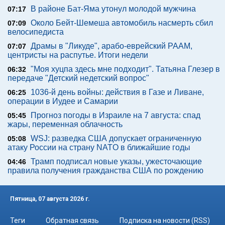
В районе Бат-Яма утонул молодой мужчина
07:17
Около Бейт-Шемеша автомобиль насмерть сбил
07:09
велосипедиста
Драмы в "Ликуде", арабо-еврейский РААМ,
07:07
центристы на распутье. Итоги недели
"Моя хуцпа здесь мне подходит". Татьяна Глезер в
06:32
передаче "Детский недетский вопрос"
1036-й день войны: действия в Газе и Ливане,
06:25
операции в Иудее и Самарии
Прогноз погоды в Израиле на 7 августа: спад
05:45
жары, переменная облачность
WSJ: разведка США допускает ограниченную
05:08
атаку России на страну NATO в ближайшие годы
Трамп подписал новые указы, ужесточающие
04:46
правила получения гражданства США по рождению
Пятница, 07 августа 2026 г.
Теги
Обратная связь
Подписка на новости (RSS)