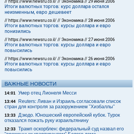
//
https://www.newsru.co.il/
//
Экономика
//
29 июня 2006
Итоги валютных торгов: курс доллара остался
неизменным, евро дешевеет
//
https://www.newsru.co.il/
//
Экономика
//
28 июня 2006
Итоги валютных торгов: курсы доллара и евро
понизились
//
https://www.newsru.co.il/
//
Экономика
//
27 июня 2006
Итоги валютных торгов: курсы доллара и евро
повысились
//
https://www.newsru.co.il/
//
Экономика
//
26 июня 2006
Итоги валютных торгов: курсы доллара и евро
повысились
ВАЖНЫЕ НОВОСТИ
Умер отец Лионеля Месси
14:01
Reuters: Ливан и Израиль согласовали список
13:44
стран для контроля за разоружением "Хизбаллы"
Дзюдо. Юношеский европейский кубок. Турок
13:33
отказался пожать руку израильтянину
Трамп оскорблен: федеральный суд назвал его
12:33