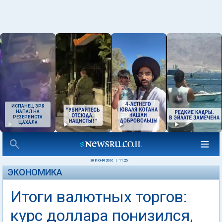
ИСПАНЕЦ ЗРЯ
НАПАЛ НА
РЕЗЕРВИСТА
ЦАХАЛА
30 ИЮНЯ 2006
|
11:26
ЭКОНОМИКА
Итоги валютных торгов:
курс доллара понизился,