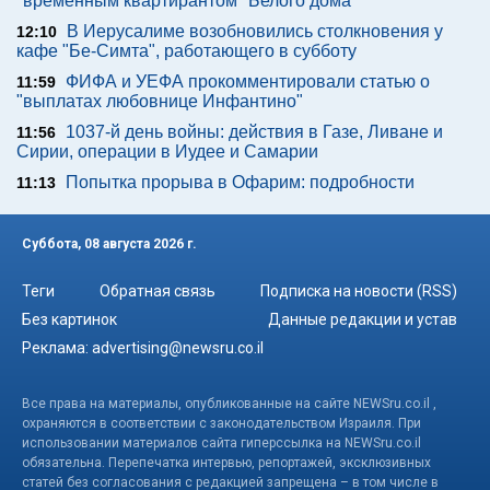
"временным квартирантом" Белого дома
В Иерусалиме возобновились столкновения у
12:10
кафе "Бе-Симта", работающего в субботу
ФИФА и УЕФА прокомментировали статью о
11:59
"выплатах любовнице Инфантино"
1037-й день войны: действия в Газе, Ливане и
11:56
Сирии, операции в Иудее и Самарии
Попытка прорыва в Офарим: подробности
11:13
Суббота, 08 августа 2026 г.
Теги
Обратная связь
Подписка на новости (RSS)
Без картинок
Данные редакции и устав
Реклама:
advertising@newsru.co.il
Все права на материалы, опубликованные на сайте NEWSru.co.il ,
охраняются в соответствии с законодательством Израиля. При
использовании материалов сайта гиперссылка на NEWSru.co.il
обязательна. Перепечатка интервью, репортажей, эксклюзивных
статей без согласования с редакцией запрещена – в том числе в