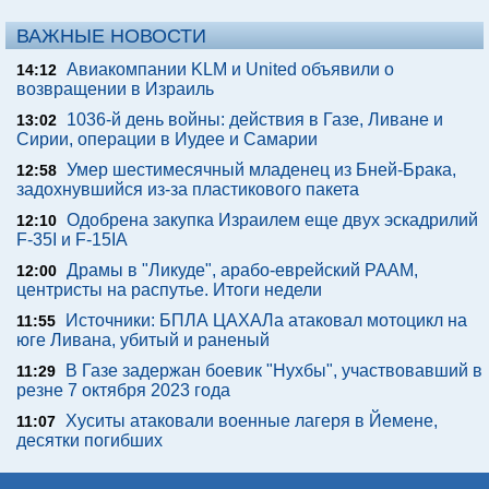
ВАЖНЫЕ НОВОСТИ
Авиакомпании KLM и United объявили о
14:12
возвращении в Израиль
1036-й день войны: действия в Газе, Ливане и
13:02
Сирии, операции в Иудее и Самарии
Умер шестимесячный младенец из Бней-Брака,
12:58
задохнувшийся из-за пластикового пакета
Одобрена закупка Израилем еще двух эскадрилий
12:10
F-35I и F-15IA
Драмы в "Ликуде", арабо-еврейский РААМ,
12:00
центристы на распутье. Итоги недели
Источники: БПЛА ЦАХАЛа атаковал мотоцикл на
11:55
юге Ливана, убитый и раненый
В Газе задержан боевик "Нухбы", участвовавший в
11:29
резне 7 октября 2023 года
Хуситы атаковали военные лагеря в Йемене,
11:07
десятки погибших