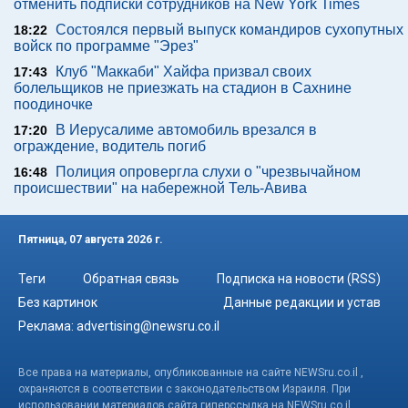
отменить подписки сотрудников на New York Times
Состоялся первый выпуск командиров сухопутных
18:22
войск по программе "Эрез"
Клуб "Маккаби" Хайфа призвал своих
17:43
болельщиков не приезжать на стадион в Сахнине
поодиночке
В Иерусалиме автомобиль врезался в
17:20
ограждение, водитель погиб
Полиция опровергла слухи о "чрезвычайном
16:48
происшествии" на набережной Тель-Авива
Пятница, 07 августа 2026 г.
Теги
Обратная связь
Подписка на новости (RSS)
Без картинок
Данные редакции и устав
Реклама:
advertising@newsru.co.il
Все права на материалы, опубликованные на сайте NEWSru.co.il ,
охраняются в соответствии с законодательством Израиля. При
использовании материалов сайта гиперссылка на NEWSru.co.il