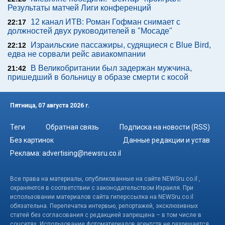
Результаты матчей Лиги конференций
12 канал ИТВ: Роман Гофман снимает с
22:17
должностей двух руководителей в "Мосаде"
Израильские пассажиры, судящиеся с Blue Bird,
22:12
едва не сорвали рейс авиакомпании
В Великобритании был задержан мужчина,
21:42
пришедший в больницу в образе смерти с косой
Пятница, 07 августа 2026 г.
Теги
Обратная связь
Подписка на новости (RSS)
Без картинок
Данные редакции и устав
Реклама:
advertising@newsru.co.il
Все права на материалы, опубликованные на сайте NEWSru.co.il ,
охраняются в соответствии с законодательством Израиля. При
использовании материалов сайта гиперссылка на NEWSru.co.il
обязательна. Перепечатка интервью, репортажей, эксклюзивных
статей без согласования с редакцией запрещена – в том числе в
соцсетях. Использование фотоматериалов агентств не разрешается.