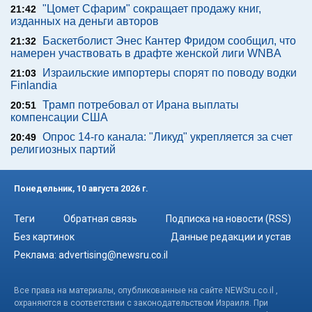
"Цомет Сфарим" сокращает продажу книг,
21:42
изданных на деньги авторов
Баскетболист Энес Кантер Фридом сообщил, что
21:32
намерен участвовать в драфте женской лиги WNBA
Израильские импортеры спорят по поводу водки
21:03
Finlandia
Трамп потребовал от Ирана выплаты
20:51
компенсации США
Опрос 14-го канала: "Ликуд" укрепляется за счет
20:49
религиозных партий
Понедельник, 10 августа 2026 г.
Теги
Обратная связь
Подписка на новости (RSS)
Без картинок
Данные редакции и устав
Реклама:
advertising@newsru.co.il
Все права на материалы, опубликованные на сайте NEWSru.co.il ,
охраняются в соответствии с законодательством Израиля. При