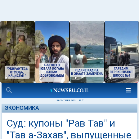
30 СЕНТЯБРЯ 2013
|
19:51
ЭКОНОМИКА
Суд: купоны "Рав Тав" и
"Тав а-Захав", выпущенные