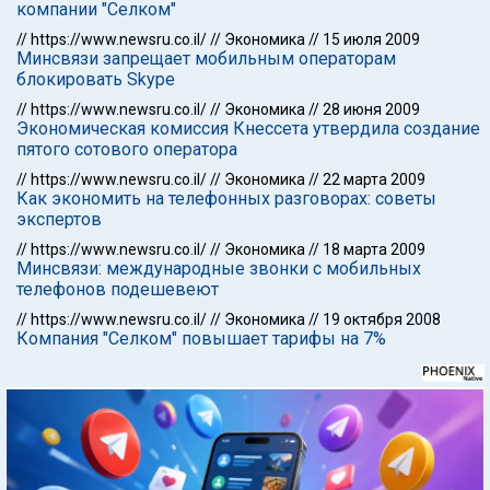
компании "Селком"
//
https://www.newsru.co.il/
//
Экономика
//
15 июля 2009
Минсвязи запрещает мобильным операторам
блокировать Skype
//
https://www.newsru.co.il/
//
Экономика
//
28 июня 2009
Экономическая комиссия Кнессета утвердила создание
пятого сотового оператора
//
https://www.newsru.co.il/
//
Экономика
//
22 марта 2009
Как экономить на телефонных разговорах: советы
экспертов
//
https://www.newsru.co.il/
//
Экономика
//
18 марта 2009
Минсвязи: международные звонки с мобильных
телефонов подешевеют
//
https://www.newsru.co.il/
//
Экономика
//
19 октября 2008
Компания "Селком" повышает тарифы на 7%