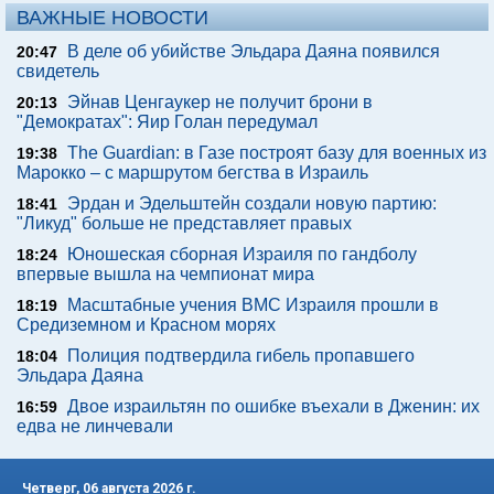
ВАЖНЫЕ НОВОСТИ
В деле об убийстве Эльдара Даяна появился
20:47
свидетель
Эйнав Ценгаукер не получит брони в
20:13
"Демократах": Яир Голан передумал
The Guardian: в Газе построят базу для военных из
19:38
Марокко – с маршрутом бегства в Израиль
Эрдан и Эдельштейн создали новую партию:
18:41
"Ликуд" больше не представляет правых
Юношеская сборная Израиля по гандболу
18:24
впервые вышла на чемпионат мира
Масштабные учения ВМС Израиля прошли в
18:19
Средиземном и Красном морях
Полиция подтвердила гибель пропавшего
18:04
Эльдара Даяна
Двое израильтян по ошибке въехали в Дженин: их
16:59
едва не линчевали
Четверг, 06 августа 2026 г.