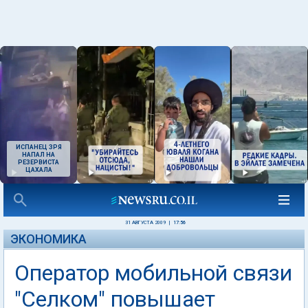
ИСПАНЕЦ ЗРЯ
НАПАЛ НА
РЕЗЕРВИСТА
ЦАХАЛА
31 АВГУСТА 2009
|
17:56
ЭКОНОМИКА
Оператор мобильной связи
"Селком" повышает