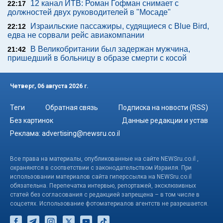
12 канал ИТВ: Роман Гофман снимает с
22:17
должностей двух руководителей в "Мосаде"
Израильские пассажиры, судящиеся с Blue Bird,
22:12
едва не сорвали рейс авиакомпании
В Великобритании был задержан мужчина,
21:42
пришедший в больницу в образе смерти с косой
Четверг, 06 августа 2026 г.
Теги
Обратная связь
Подписка на новости (RSS)
Без картинок
Данные редакции и устав
Реклама:
advertising@newsru.co.il
Все права на материалы, опубликованные на сайте NEWSru.co.il ,
охраняются в соответствии с законодательством Израиля. При
использовании материалов сайта гиперссылка на NEWSru.co.il
обязательна. Перепечатка интервью, репортажей, эксклюзивных
статей без согласования с редакцией запрещена – в том числе в
соцсетях. Использование фотоматериалов агентств не разрешается.