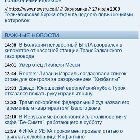
понижениями индексов
//
https://www.newsru.co.il/
//
Экономика
//
27 июля 2008
Тель-авивская биржа открыла неделю повышениями
котировок
ВАЖНЫЕ НОВОСТИ
В Болгарии неизвестный БПЛА взорвался в
14:38
километре от насосной станции Трансбалканского
газопровода
Умер отец Лионеля Месси
14:01
Reuters: Ливан и Израиль согласовали список
13:44
стран для контроля за разоружением "Хизбаллы"
Дзюдо. Юношеский европейский кубок. Турок
13:33
отказался пожать руку израильтянину
Трамп оскорблен: федеральный суд назвал его
12:33
"временным квартирантом" Белого дома
В Иерусалиме возобновились столкновения у
12:10
кафе "Бе-Симта", работающего в субботу
ФИФА и УЕФА прокомментировали статью о
11:59
"выплатах любовнице Инфантино"