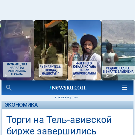
ИСПАНЕЦ ЗРЯ
НАПАЛ НА
РЕЗЕРВИСТА
ЦАХАЛА
31 ИЮЛЯ 2008
|
11:40
ЭКОНОМИКА
Торги на Тель-авивской
бирже завершились