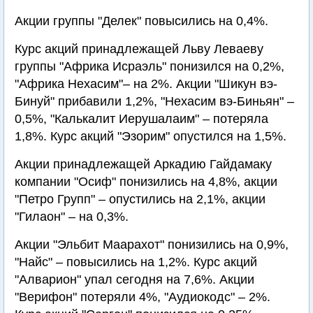
Акции группы "Делек" повысились на 0,4%.
Курс акций принадлежащей Льву Леваеву
группы "Африка Исраэль" понизился на 0,2%,
"Африка Нехасим"– на 2%. Акции "Шикун вэ-
Бинуй" прибавили 1,2%, "Нехасим вэ-Биньян" –
0,5%, "Калькалит Иерушалаим" – потеряла
1,8%. Курс акций "Эзорим" опустился на 1,5%.
Акции принадлежащей Аркадию Гайдамаку
компании "Осиф" понизились на 4,8%, акции
"Петро Групп" – опустились на 2,1%, акции
"Гилаон" – на 0,3%.
Акции "Эльбит Маарахот" понизились на 0,9%,
"Найс" – повысились на 1,2%. Курс акций
"Алварион" упал сегодня на 7,6%. Акции
"Верифон" потеряли 4%, "Аудиокодс" – 2%.