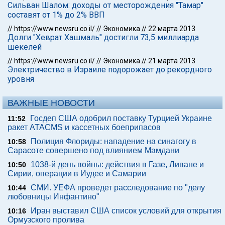
Сильван Шалом: доходы от месторождения "Тамар"
составят от 1% до 2% ВВП
//
https://www.newsru.co.il/
//
Экономика
//
22 марта 2013
Долги "Хеврат Хашмаль" достигли 73,5 миллиарда
шекелей
//
https://www.newsru.co.il/
//
Экономика
//
21 марта 2013
Электричество в Израиле подорожает до рекордного
уровня
ВАЖНЫЕ НОВОСТИ
Госдеп США одобрил поставку Турцией Украине
11:52
ракет ATACMS и кассетных боеприпасов
Полиция Флориды: нападение на синагогу в
10:58
Сарасоте совершено под влиянием Мамдани
1038-й день войны: действия в Газе, Ливане и
10:50
Сирии, операции в Иудее и Самарии
СМИ. УЕФА проведет расследование по "делу
10:44
любовницы Инфантино"
Иран выставил США список условий для открытия
10:16
Ормузского пролива