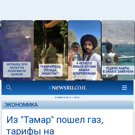
ИСПАНЕЦ ЗРЯ
НАПАЛ НА
РЕЗЕРВИСТА
ЦАХАЛА
31 МАРТА 2013
|
09:22
ЭКОНОМИКА
Из "Тамар" пошел газ,
тарифы на