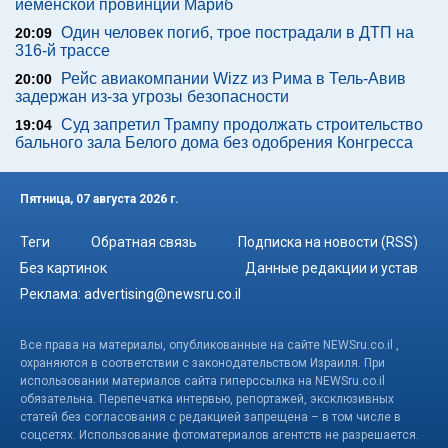
йеменской провинции Мариб
Один человек погиб, трое пострадали в ДТП на
20:09
316-й трассе
Рейс авиакомпании Wizz из Рима в Тель-Авив
20:00
задержан из-за угрозы безопасности
Суд запретил Трампу продолжать строительство
19:04
бального зала Белого дома без одобрения Конгресса
Пятница, 07 августа 2026 г.
Теги
Обратная связь
Подписка на новости (RSS)
Без картинок
Данные редакции и устав
Реклама:
advertising@newsru.co.il
Все права на материалы, опубликованные на сайте NEWSru.co.il ,
охраняются в соответствии с законодательством Израиля. При
использовании материалов сайта гиперссылка на NEWSru.co.il
обязательна. Перепечатка интервью, репортажей, эксклюзивных
статей без согласования с редакцией запрещена – в том числе в
соцсетях. Использование фотоматериалов агентств не разрешается.