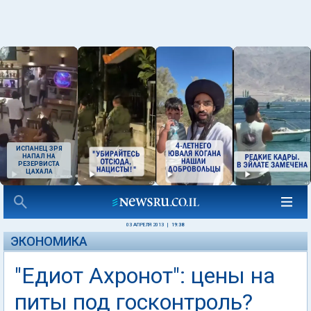
ИСПАНЕЦ ЗРЯ
НАПАЛ НА
РЕЗЕРВИСТА
ЦАХАЛА
03 АПРЕЛЯ 2013
|
19:38
ЭКОНОМИКА
"Едиот Ахронот": цены на
питы под госконтроль?