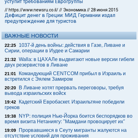
уступит требованиям Еврогруппы
//
https://www.newsru.co.il/
//
Экономика
//
28 июня 2015
Дефицит денег в Греции: МИД Германии издал
предупреждение для туристов
ВАЖНЫЕ НОВОСТИ
1037-й день войны: действия в Газе, Ливане и
22:25
Сирии, операции в Иудее и Самарии
Walla: в ЦАХАЛе выдвигают новые версии гибели
21:32
двух резервистов в Ливане
Командующий CENTCOM прибыл в Израиль и
21:01
встретился с Эялем Замиром
В Ливане хотят прервать переговоры, требуя
20:20
вывода израильских войск
Кадетский Евробаскет. Израильтяне победили
19:42
греков
NYP: полиция Нью-Йорка боится беспорядков во
19:38
время визита Нетаниягу: "Мамдани провоцирует их"
Прорвавшиеся в Сеуту мигранты жалуются на
19:09
отсутствие условий для проживания