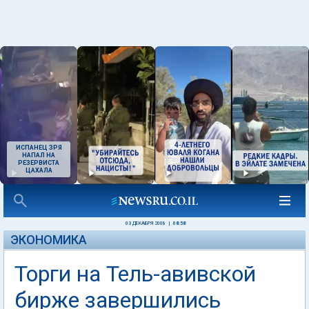
ИСПАНЕЦ ЗРЯ
НАПАЛ НА
РЕЗЕРВИСТА
ЦАХАЛА
03 ДЕКАБРЯ 2008
|
08:58
ЭКОНОМИКА
Торги на Тель-авивской
бирже завершились