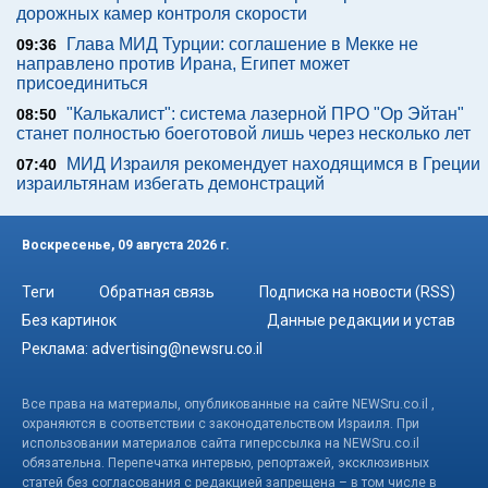
дорожных камер контроля скорости
Глава МИД Турции: соглашение в Мекке не
09:36
направлено против Ирана, Египет может
присоединиться
"Калькалист": система лазерной ПРО "Ор Эйтан"
08:50
станет полностью боеготовой лишь через несколько лет
МИД Израиля рекомендует находящимся в Греции
07:40
израильтянам избегать демонстраций
Воскресенье, 09 августа 2026 г.
Теги
Обратная связь
Подписка на новости (RSS)
Без картинок
Данные редакции и устав
Реклама:
advertising@newsru.co.il
Все права на материалы, опубликованные на сайте NEWSru.co.il ,
охраняются в соответствии с законодательством Израиля. При
использовании материалов сайта гиперссылка на NEWSru.co.il
обязательна. Перепечатка интервью, репортажей, эксклюзивных
статей без согласования с редакцией запрещена – в том числе в