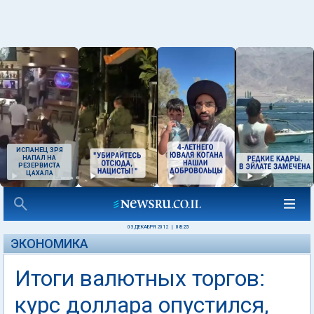
ИСПАНЕЦ ЗРЯ
НАПАЛ НА
РЕЗЕРВИСТА
ЦАХАЛА
03 ДЕКАБРЯ 2012
|
08:25
ЭКОНОМИКА
Итоги валютных торгов:
курс доллара опустился,