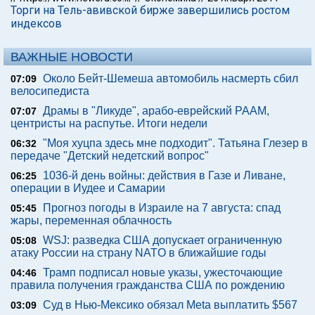
Торги на Тель-авивской бирже завершились ростом
индексов
ВАЖНЫЕ НОВОСТИ
Около Бейт-Шемеша автомобиль насмерть сбил
07:09
велосипедиста
Драмы в "Ликуде", арабо-еврейский РААМ,
07:07
центристы на распутье. Итоги недели
"Моя хуцпа здесь мне подходит". Татьяна Глезер в
06:32
передаче "Детский недетский вопрос"
1036-й день войны: действия в Газе и Ливане,
06:25
операции в Иудее и Самарии
Прогноз погоды в Израиле на 7 августа: спад
05:45
жары, переменная облачность
WSJ: разведка США допускает ограниченную
05:08
атаку России на страну NATO в ближайшие годы
Трамп подписал новые указы, ужесточающие
04:46
правила получения гражданства США по рождению
Суд в Нью-Мексико обязал Meta выплатить $567
03:09