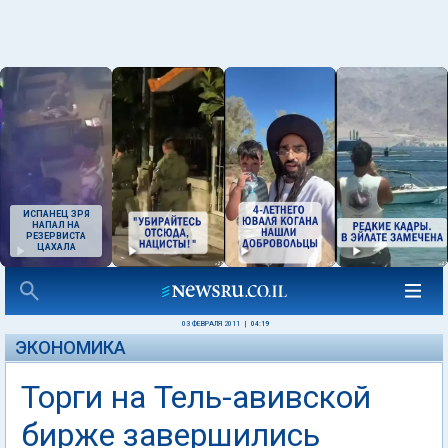
ИСПАНЕЦ ЗРЯ
НАПАЛ НА
РЕЗЕРВИСТА
ЦАХАЛА
03 ФЕВРАЛЯ 2011
|
04:19
ЭКОНОМИКА
Торги на Тель-авивской
бирже завершились