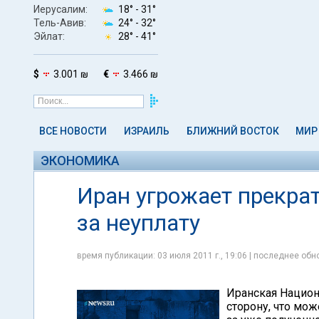
Иерусалим:
18° -
31°
Тель-Авив:
24° -
32°
Эйлат:
28° -
41°
$
3.001 ₪
€
3.466 ₪
ВСЕ НОВОСТИ
ИЗРАИЛЬ
БЛИЖНИЙ ВОСТОК
МИР
ЭКОНОМИКА
Иран угрожает прекра
за неуплату
время публикации: 03 июля 2011 г., 19:06 | последнее обно
Иранская Национ
сторону, что мож