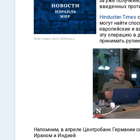
за уже полученно
введенных проти
Hindustan Times
с
могут найти спо
европейские и а
эту операцию в д
Getty Images. Фото: Д.Макнью
принимать рупии
Напомним, в апреле Центробанк Германии с
Ираном и Индией.