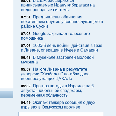
В США расширяются
08:01
приписываемые Ирану кибератаки на
водопроводные системы
Предъявлены обвинения
07:51
похитившим оружие у военнослужащего в
районе Сусии
Google закрывает голосового
07:08
помощника
1035-й день войны: действия в Газе
07:06
и Ливане, операции в Иудее и Самарии
В Мукейбле застрелен молодой
06:43
мужчина
На юге Ливана в результате
05:57
диверсии "Хизбаллы" погибли двое
военнослужащих ЦАХАЛа
Прогноз погоды в Израиле на 6
05:32
августа: небольшой спад жары,
переменная облачность
Экипаж танкера сообщил о двух
04:49
взрывах в Ормузском проливе