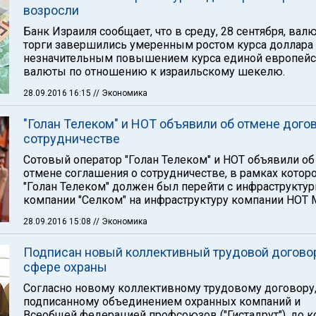
возросли
Банк Израиля сообщает, что в среду, 28 сентября, ва
торги завершились умеренным ростом курса доллара
незначительным повышением курса единой европей
валюты по отношению к израильскому шекелю.
28.09.2016 16:15
// Экономика
"Голан Телеком" и HOT объявили об отмене догов
сотрудничестве
Сотовый оператор "Голан Телеком" и HOT объявили об
отмене соглашения о сотрудничестве, в рамках котор
"Голан Телеком" должен был перейти с инфраструкту
компании "Селком" на инфраструктуру компании HOT M
28.09.2016 15:08
// Экономика
Подписан новый коллективный трудовой догово
сфере охраны
Согласно новому коллективному трудовому договору
подписанному объединением охранных компаний и
Всеобщей федерацией профсоюзов ("Гистадрут"), до к