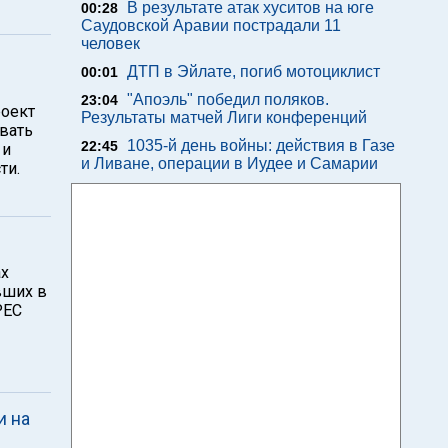
В результате атак хуситов на юге
00:28
Саудовской Аравии пострадали 11
человек
ДТП в Эйлате, погиб мотоциклист
00:01
"Апоэль" победил поляков.
23:04
роект
Результаты матчей Лиги конференций
вать
1035-й день войны: действия в Газе
22:45
 и
и Ливане, операции в Иудее и Самарии
ти.
ах
вших в
РЕС
и на