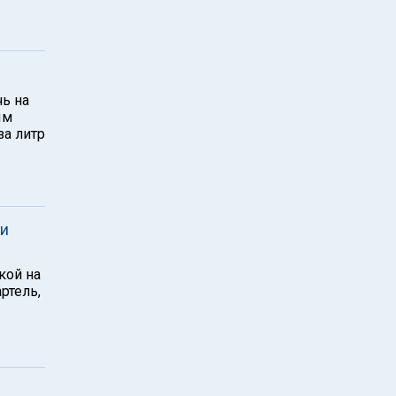
чь на
ым
за литр
чи
кой на
ртель,