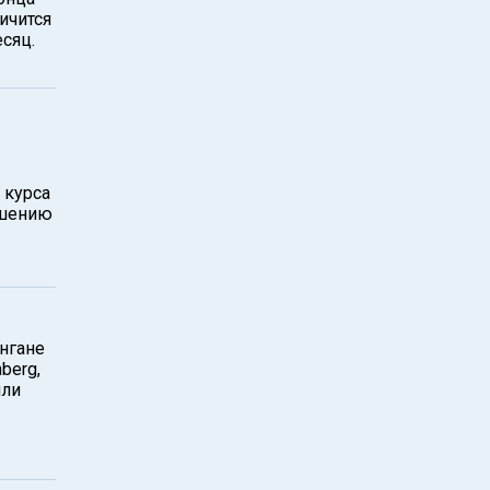
ичится
есяц.
 курса
ошению
нгане
berg,
или