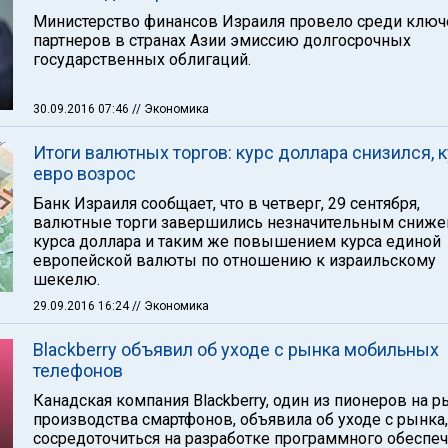
Министерство финансов Израиля провело среди клю
партнеров в странах Азии эмиссию долгосрочных
государственных облигаций.
30.09.2016 07:46
// Экономика
Итоги валютных торгов: курс доллара снизился, 
евро возрос
Банк Израиля сообщает, что в четверг, 29 сентября,
валютные торги завершились незначительным сниж
курса доллара и таким же повышением курса единой
европейской валюты по отношению к израильскому
шекелю.
29.09.2016 16:24
// Экономика
Blackberry объявил об уходе с рынка мобильных
телефонов
Канадская компания Blackberry, один из пионеров на 
производства смартфонов, объявила об уходе с рынка
сосредоточиться на разработке программного обеспеч