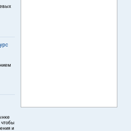
чевых
курс
ением
рынке
, чтобы
ения и