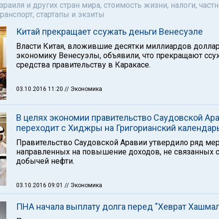
аиля и других стран мира, стоимость жизни, налоги, част
ранспорт, стартапы и экзиты
Китай прекращает ссужать деньги Венесуэле
Власти Китая, вложившие десятки миллиардов долла
экономику Венесуэлы, объявили, что прекращают ссу
средства правительству в Каракасе.
03.10.2016 11:20
// Экономика
В целях экономии правительство Саудовской Ар
переходит с Хиджры на Григорианский календар
Правительство Саудовской Аравии утвердило ряд мер
направленных на повышение доходов, не связанных 
добычей нефти.
03.10.2016 09:01
// Экономика
ПНА начала выплату долга перед "Хеврат Хашмал