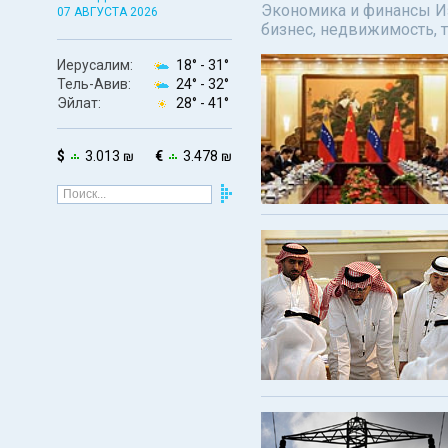
Экономика и финансы Изр
07 АВГУСТА 2026
бизнес, недвижимость, т
Иерусалим:
18° -
31°
Тель-Авив:
24° -
32°
Эйлат:
28° -
41°
$
3.013 ₪
€
3.478 ₪