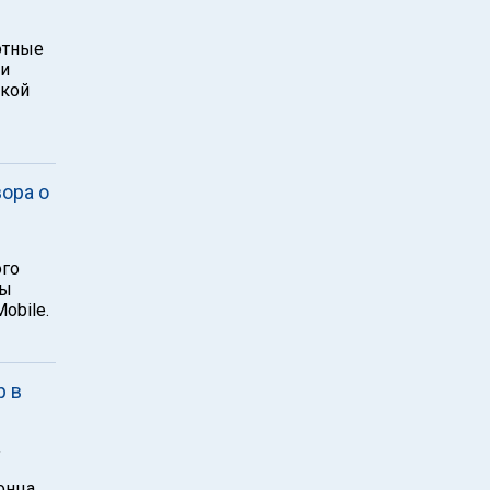
лютные
 и
ской
ора о
ого
ры
obile.
р в
,
онца