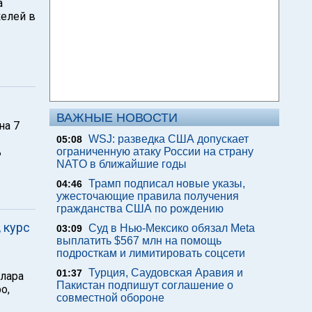
а
елей в
ВАЖНЫЕ НОВОСТИ
на 7
WSJ: разведка США допускает
05:08
ь
ограниченную атаку России на страну
NATO в ближайшие годы
Трамп подписал новые указы,
04:46
ужесточающие правила получения
гражданства США по рождению
 курс
Суд в Нью-Мексико обязал Meta
03:09
выплатить $567 млн на помощь
подросткам и лимитировать соцсети
Турция, Саудовская Аравия и
01:37
лара
Пакистан подпишут соглашение о
о,
совместной обороне