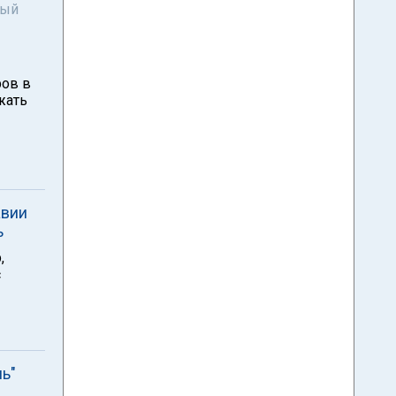
ный
ров в
жать
авии
ь
,
с
ь"