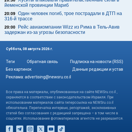
20:30
йеменской провинции Мариб
Один человек погиб, трое пострадали в ДТП на
20:09
316-й трассе
Рейс авиакомпании Wizz из Рима в Тель-Авив
20:00
задержан из-за угрозы безопасности
Суббота, 08 августа 2026 г.
Теги
Обратная связь
Подписка на новости (RSS)
Без картинок
Данные редакции и устав
Реклама:
advertising@newsru.co.il
Все права на материалы, опубликованные на сайте NEWSru.co.il ,
охраняются в соответствии с законодательством Израиля. При
использовании материалов сайта гиперссылка на NEWSru.co.il
обязательна. Перепечатка интервью, репортажей, эксклюзивных
статей без согласования с редакцией запрещена – в том числе в
соцсетях. Использование фотоматериалов агентств не разрешается.