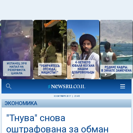
ИСПАНЕЦ ЗРЯ
НАПАЛ НА
РЕЗЕРВИСТА
ЦАХАЛА
03 ОКТЯБРЯ 2017
|
21:45
ЭКОНОМИКА
"Тнува" снова
оштрафована за обман