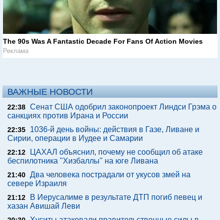
The 90s Was A Fantastic Decade For Fans Of Action Movies
Реклама
ВАЖНЫЕ НОВОСТИ
Сенат США одобрил законопроект Линдси Грэма о
22:38
санкциях против Ирана и России
1036-й день войны: действия в Газе, Ливане и
22:35
Сирии, операции в Иудее и Самарии
ЦАХАЛ объяснил, почему не сообщил об атаке
22:12
беспилотника "Хизбаллы" на юге Ливана
Два человека пострадали от укусов змей на
21:40
севере Израиля
В Иерусалиме в результате ДТП погиб певец и
21:12
хазан Авишай Леви
Хуситы атаковали правительственные силы в