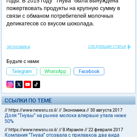
годы. В 2015 году "Тнува" была вынуждена
пожертвовать продукты на крупную сумму в
связи с обманом потребителей молочных
деликатесов со вкусом шоколада.
СЛЕДУЮЩАЯ СТАТЬЯ
ЭКОНОМИКА
Будьте с нами:
Telegram
WhatsApp
Facebook
ССЫЛКИ ПО ТЕМЕ
//
https://www.newsru.co.il/
//
Экономика
//
30 августа 2017
Доля "Тнувы" на рынке молока впервые упала ниже
50%
//
https://www.newsru.co.il/
//
В Израиле
//
22 февраля 2017
Компания "Тнува" отозвала с прилавков два вида