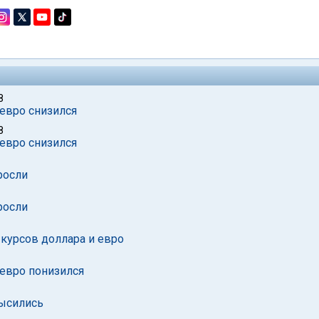
8
 евро снизился
8
 евро снизился
росли
росли
курсов доллара и евро
 евро понизился
высились