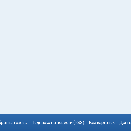
братная связь
Подписка на новости (RSS)
Без картинок
Данны