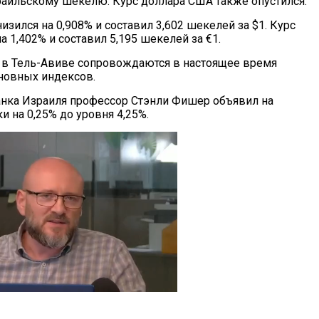
аильскому шекелю. Курс доллара США также опустился.
изился на 0,908% и составил 3,602 шекелей за $1. Курс
а 1,402% и составил 5,195 шекелей за €1.
в Тель-Авиве сопровождаются в настоящее время
новных индексов.
нка Израиля профессор Стэнли Фишер объявил на
 на 0,25% до уровня 4,25%.