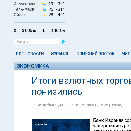
Иерусалим:
19° -
30°
Тель-Авив:
25° -
31°
Эйлат:
28° -
40°
$
3.006 ₪
€
3.463 ₪
ВСЕ НОВОСТИ
ИЗРАИЛЬ
БЛИЖНИЙ ВОСТОК
МИР
ЭКОНОМИКА
Итоги валютных торгов
понизились
время публикации: 03 сентября 2008 г., 15:35 | последнее 
Банк Израиля соо
завершились ре