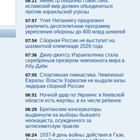
Министр обороны Пакистана:
08:21
исламский мир должен объединиться
против израильской угрозы
Ynet: Нетаниягу предложил
07:57
увеличить десятилетнюю программу
укрепления обороны до 400 млрд шекелей
Сборная России не выступит на
07:54
шахматной олимпиаде 2026 года
Джиу-джитсу. Израильтянка стала
07:36
серебряным призером чемпионата мира в
Абу-Даби
Спортивная гимнастика. Чемпионат
07:05
Европы. Власти Хорватии не выдали визы
лидерам сборной России
Ночной удар по Украине: в Киевской
06:51
области есть жертвы, в их числе ребенок
Британские консерваторы
06:29
выдвинули на выборы бывшего
неонациста, осужденного за
антисемитскую травлю
1037-й день войны: действия в Газе,
06:24