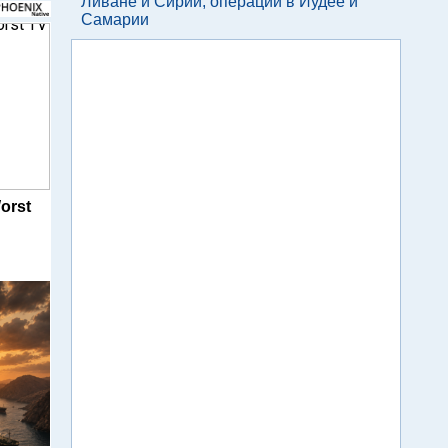
Ливане и Сирии, операции в Иудее и
Самарии
orst