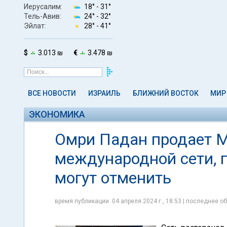
Иерусалим:
18° -
31°
Тель-Авив:
24° -
32°
Эйлат:
28° -
41°
$
3.013 ₪
€
3.478 ₪
ВСЕ НОВОСТИ
ИЗРАИЛЬ
БЛИЖНИЙ ВОСТОК
МИР
ЭКОНОМИКА
Омри Падан продает Mc
международной сети,
могут отменить
время публикации: 04 апреля 2024 г., 18:53 | последнее об