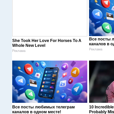
Все посты 
She Took Her Love For Horses To A
каналов в о
Whole New Level
Реклама
Реклама
Все посты любимых телеграм
10 Incredibl
каналов в одном месте!
Probably Mi