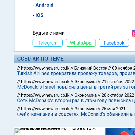
-
Android
-
iOS
Будьте с нами:
Telegram
WhatsApp
Facebook
ССЫЛКИ ПО ТЕМЕ
//
https://www.newsru.co.il/
//
Ближний Восток
//
08 ноября 
Turkish Airlines прекратила продажу товаров, п
//
https://www.newsru.co.il/
//
Экономика
//
21 октября 2022
McDonald's Israel повысила цены в третий раз за го
//
https://www.newsru.co.il/
//
Экономика
//
20 октября 2022
Сеть McDonald’s второй раз в этом году повысила 
//
https://www.newsru.co.il/
//
Экономика
//
25 мая 2021
Фейк-кампании в соцсетях: McDonald's обвинили 