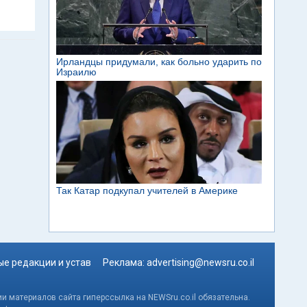
е редакции и устав
Реклама:
advertising@newsru.co.il
и материалов сайта гиперссылка на NEWSru.co.il обязательна.