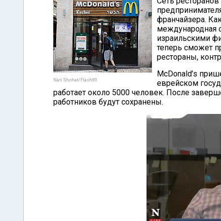
Сеть ресторанов
предпринимателя
франчайзера. Ка
международная с
израильскими фи
теперь сможет п
рестораны, конт
McDonald’s прише
Nati Shohat/Flash90
еврейском госуд
работает около 5000 человек. После заверш
работников будут сохранены.