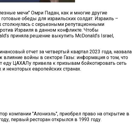
лезные мечи" Омри Падан, как и многие другие
 готовые обеды для израильских солдат. Израиль –
’s столкнулась с серьезными репутационными
против Израиля в данном конфликте. Чтобы
’s приняла решение выкупить McDonald’s Israel,
нансовый отчет за четвертый квартал 2023 года, назвала
ж влияние войны в секторе Газы: информация о том, что
т еду ЦАХАЛу привела к призывам бойкотировать сеть
х и некоторых европейских странах.
ор компании "Алониэль", приобрел право на открытие в
году, первый ресторан открылся в 1993 году.