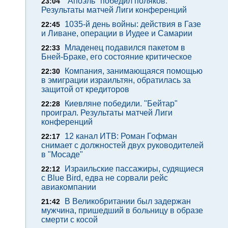
"Апоэль" победил поляков.
23:04
Результаты матчей Лиги конференций
1035-й день войны: действия в Газе
22:45
и Ливане, операции в Иудее и Самарии
Младенец подавился пакетом в
22:33
Бней-Браке, его состояние критическое
Компания, занимающаяся помощью
22:30
в эмиграции израильтян, обратилась за
защитой от кредиторов
Киевляне победили. "Бейтар"
22:28
проиграл. Результаты матчей Лиги
конференций
12 канал ИТВ: Роман Гофман
22:17
снимает с должностей двух руководителей
в "Мосаде"
Израильские пассажиры, судящиеся
22:12
с Blue Bird, едва не сорвали рейс
авиакомпании
В Великобритании был задержан
21:42
мужчина, пришедший в больницу в образе
смерти с косой