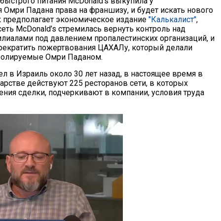
 быстрого питания McDonald’s выкупила у
 Омри Падана права на франшизу, и будет искать нового
к предполагает экономическое издание
"Калькалист"
,
еть McDonald’s стремилась вернуть контроль над
лиалами под давлением пропалестинских организаций, и
рекратить пожертвования ЦАХАЛу, который делали
ролируемые Омри Паданом.
л в Израиль около 30 лет назад, в настоящее время в
арстве действуют 225 ресторанов сети, в которых
ения сделки, подчеркивают в компании, условия труда