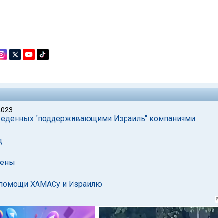
2023
роизведенных "поддерживающими Израиль" компаниями
д
цены
в помощи ХАМАСу и Израилю