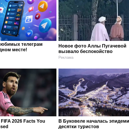
любимых телеграм
Новое фото Аллы Пугачевой
дном месте!
вызвало беспокойство
Реклама
e FIFA 2026 Facts You
В Буковеле началась эпидеми
ssed
десятки туристов