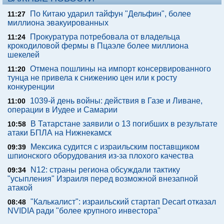
По Китаю ударил тайфун "Дельфин", более
11:27
миллиона эвакуированных
Прокуратура потребовала от владельца
11:24
крокодиловой фермы в Пцаэле более миллиона
шекелей
Отмена пошлины на импорт консервированного
11:20
тунца не привела к снижению цен или к росту
конкуренции
1039-й день войны: действия в Газе и Ливане,
11:00
операции в Иудее и Самарии
В Татарстане заявили о 13 погибших в результате
10:58
атаки БПЛА на Нижнекамск
Мексика судится с израильским поставщиком
09:39
шпионского оборудования из-за плохого качества
N12: страны региона обсуждали тактику
09:34
"усыпления" Израиля перед возможной внезапной
атакой
"Калькалист": израильский стартап Decart отказал
08:48
NVIDIA ради "более крупного инвестора"