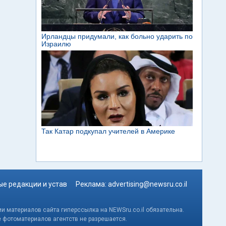
е редакции и устав
Реклама:
advertising@newsru.co.il
и материалов сайта гиперссылка на NEWSru.co.il обязательна.
е фотоматериалов агентств не разрешается.