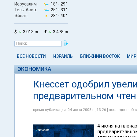
Иерусалим:
18° -
29°
Тель-Авив:
25° -
31°
Эйлат:
28° -
40°
$
3.013 ₪
€
3.478 ₪
ВСЕ НОВОСТИ
ИЗРАИЛЬ
БЛИЖНИЙ ВОСТОК
МИР
ЭКОНОМИКА
Кнессет одобрил увели
предварительном чтен
время публикации: 04 июня 2008 г., 13:26 | последнее обно
4 июня на плена
предварительном