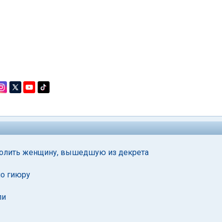
волить женщину, вышедшую из декрета
по гиюру
ли