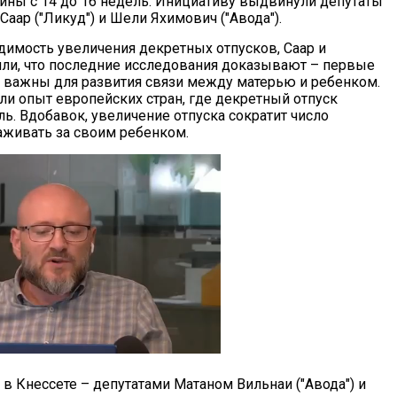
ины с 14 до 16 недель. Инициативу выдвинули депутаты
Саар ("Ликуд") и Шели Яхимович ("Авода").
димость увеличения декретных отпусков, Саар и
ли, что последние исследования доказывают – первые
 важны для развития связи между матерью и ребенком.
ли опыт европейских стран, где декретный отпуск
ь. Вдобавок, увеличение отпуска сократит число
аживать за своим ребенком.
 Кнессете – депутатами Матаном Вильнаи ("Авода") и