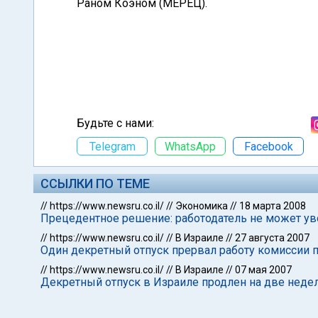
Раном Коэном (МЕРЕЦ).
Будьте с нами:
Telegram
WhatsApp
Facebook
ССЫЛКИ ПО ТЕМЕ
//
https://www.newsru.co.il/
//
Экономика
//
18 марта 2008
Прецедентное решение: работодатель не может у
//
https://www.newsru.co.il/
//
В Израиле
//
27 августа 2007
Один декретный отпуск прервал работу комиссии 
//
https://www.newsru.co.il/
//
В Израиле
//
07 мая 2007
Декретный отпуск в Израиле продлен на две неде