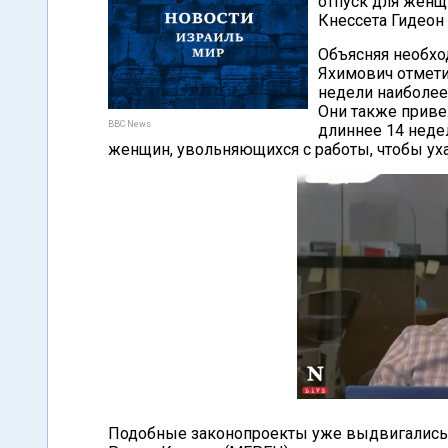
отпуск для женщ
Кнессета Гидеон 
Объясняя необхо
Яхимович отмети
недели наиболее
Они также приве
BBC News
длиннее 14 недел
женщин, увольняющихся с работы, чтобы ух
Подобные законопроекты уже выдвигались в