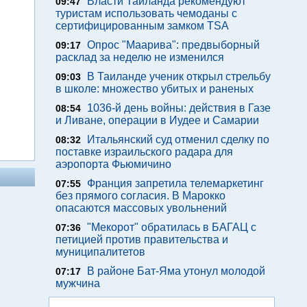
Власти Таиланда рекомендуют
09:47
туристам использовать чемоданы с
сертифицированным замком TSA
Опрос "Mаарива": предвыборный
09:17
расклад за неделю не изменился
В Таиланде ученик открыл стрельбу
09:03
в школе: множество убитых и раненых
1036-й день войны: действия в Газе
08:54
и Ливане, операции в Иудее и Самарии
Итальянский суд отменил сделку по
08:32
поставке израильского радара для
аэропорта Фьюмичино
Франция запретила телемаркетинг
07:55
без прямого согласия. В Марокко
опасаются массовых увольнений
"Мекорот" обратилась в БАГАЦ с
07:36
петицией против правительства и
муниципалитетов
В районе Бат-Яма утонул молодой
07:17
мужчина