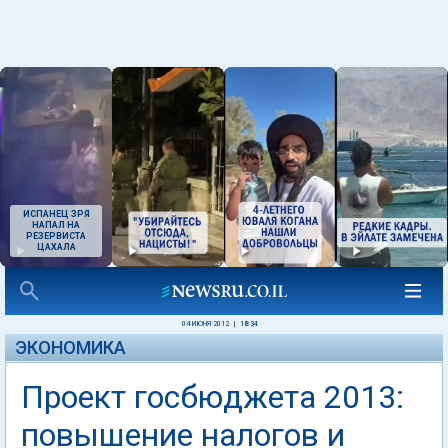
ИСПАНЕЦ ЗРЯ
НАПАЛ НА
РЕЗЕРВИСТА
ЦАХАЛА
04 ИЮНЯ 2012
|
18:34
ЭКОНОМИКА
Проект госбюджета 2013:
повышение налогов и