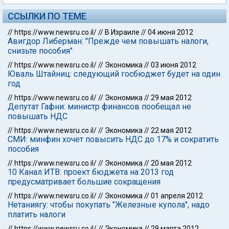
ССЫЛКИ ПО ТЕМЕ
//
https://www.newsru.co.il/
//
В Израиле
//
04 июня 2012
Авигдор Либерман: "Прежде чем повышать налоги,
снизьте пособия"
//
https://www.newsru.co.il/
//
Экономика
//
03 июня 2012
Юваль Штайниц: следующий госбюджет будет на один
год
//
https://www.newsru.co.il/
//
Экономика
//
29 мая 2012
Депутат Гафни: министр финансов пообещал не
повышать НДС
//
https://www.newsru.co.il/
//
Экономика
//
22 мая 2012
СМИ: минфин хочет повысить НДС до 17% и сократить
пособия
//
https://www.newsru.co.il/
//
Экономика
//
20 мая 2012
10 Канал ИТВ: проект бюджета на 2013 год
предусматривает большие сокращения
//
https://www.newsru.co.il/
//
Экономика
//
01 апреля 2012
Нетаниягу: чтобы покупать "Железные купола", надо
платить налоги
//
https://www.newsru.co.il/
//
Экономика
//
29 марта 2012