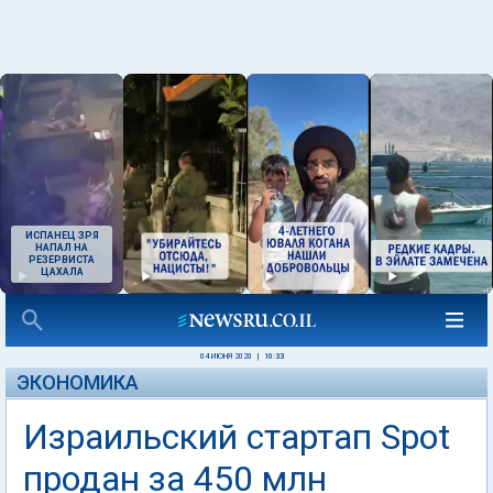
ИСПАНЕЦ ЗРЯ
НАПАЛ НА
РЕЗЕРВИСТА
ЦАХАЛА
04 ИЮНЯ 2020
|
10:33
ЭКОНОМИКА
Израильский стартап Spot
продан за 450 млн