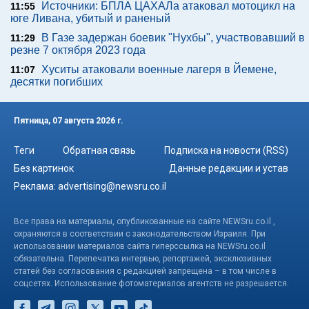
Источники: БПЛА ЦАХАЛа атаковал мотоцикл на
11:55
юге Ливана, убитый и раненый
В Газе задержан боевик "Нухбы", участвовавший в
11:29
резне 7 октября 2023 года
Хуситы атаковали военные лагеря в Йемене,
11:07
десятки погибших
Пятница, 07 августа 2026 г.
Теги
Обратная связь
Подписка на новости (RSS)
Без картинок
Данные редакции и устав
Реклама:
advertising@newsru.co.il
Все права на материалы, опубликованные на сайте NEWSru.co.il ,
охраняются в соответствии с законодательством Израиля. При
использовании материалов сайта гиперссылка на NEWSru.co.il
обязательна. Перепечатка интервью, репортажей, эксклюзивных
статей без согласования с редакцией запрещена – в том числе в
соцсетях. Использование фотоматериалов агентств не разрешается.