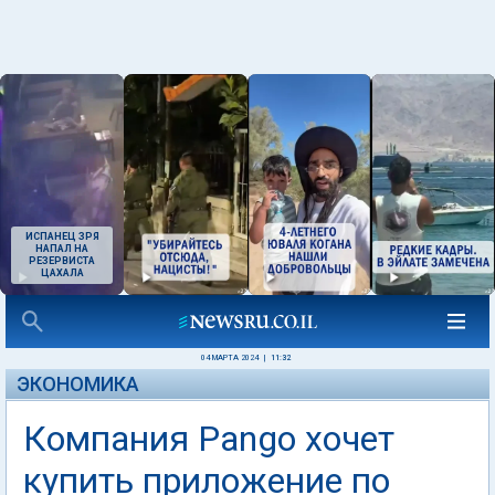
ИСПАНЕЦ ЗРЯ
НАПАЛ НА
РЕЗЕРВИСТА
ЦАХАЛА
04 МАРТА 2024
|
11:32
ЭКОНОМИКА
Компания Pango хочет
купить приложение по