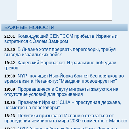
ВАЖНЫЕ НОВОСТИ
Командующий CENTCOM прибыл в Израиль и
21:01
встретился с Эялем Замиром
В Ливане хотят прервать переговоры, требуя
20:20
вывода израильских войск
Кадетский Евробаскет. Израильтяне победили
19:42
греков
NYP: полиция Нью-Йорка боится беспорядков во
19:38
время визита Нетаниягу: "Мамдани провоцирует их"
Прорвавшиеся в Сеуту мигранты жалуются на
19:09
отсутствие условий для проживания
Президент Ирана: "США – преступная держава,
18:35
несмотря на переговоры"
Политики призывают Испанию отказаться от
18:23
проведения чемпионата мира 2030 совместно с Марокко
1037-й день войны: действия в Газе, Ливане и