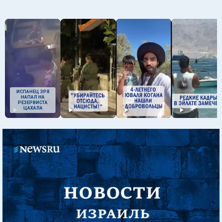
ИСПАНЕЦ ЗРЯ
НАПАЛ НА
РЕЗЕРВИСТА
ЦАХАЛА