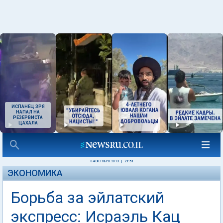
ИСПАНЕЦ ЗРЯ
НАПАЛ НА
РЕЗЕРВИСТА
ЦАХАЛА
04 ОКТЯБРЯ 2013
|
21:51
ЭКОНОМИКА
Борьба за эйлатский
экспресс: Исраэль Кац