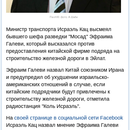
Flash90. Фото: А.Шаби
Министр транспорта Исраэль Кац высмеял
бывшего шефа разведки "Мосад" Эфраима
Галеви, который высказался против
предоставления китайской фирме подряда на
строительство железной дороги в Эйлат.
Эфраим Галеви назвал Китай союзником Ирана
и предупредил об ухудшении израильско-
американских отношений в случае, если
китайские подрядчики будут привлечены к
строительству железной дороги, отметила
радиостанция "Коль Исраэль".
На
своей странице в социальной сети Facebook
Исраэль Кац назвал мнение Эфраима Галеви