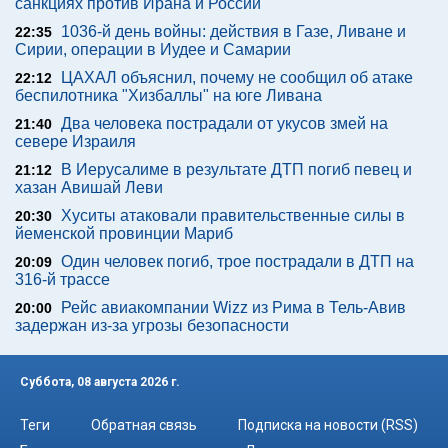
санкциях против Ирана и России
1036-й день войны: действия в Газе, Ливане и
22:35
Сирии, операции в Иудее и Самарии
ЦАХАЛ объяснил, почему не сообщил об атаке
22:12
беспилотника "Хизбаллы" на юге Ливана
Два человека пострадали от укусов змей на
21:40
севере Израиля
В Иерусалиме в результате ДТП погиб певец и
21:12
хазан Авишай Леви
Хуситы атаковали правительственные силы в
20:30
йеменской провинции Мариб
Один человек погиб, трое пострадали в ДТП на
20:09
316-й трассе
Рейс авиакомпании Wizz из Рима в Тель-Авив
20:00
задержан из-за угрозы безопасности
Суббота, 08 августа 2026 г.
Теги
Обратная связь
Подписка на новости (RSS)