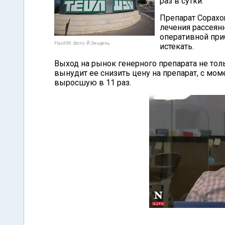
раз в сутки.
Препарат Copaxo
лечения рассеянн
оперативной приб
Flash90. Фото: Й.Зиндель
истекать.
Выход на рынок генерного препарата не толь
вынудит ее снизить цену на препарат, с мо
выросшую в 11 раз.