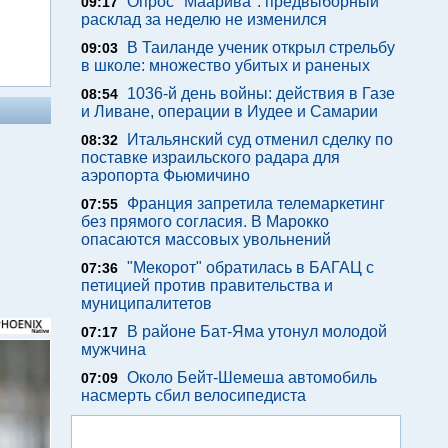
Опрос "Mаарива": предвыборный
09:17
расклад за неделю не изменился
В Таиланде ученик открыл стрельбу
09:03
в школе: множество убитых и раненых
1036-й день войны: действия в Газе
08:54
и Ливане, операции в Иудее и Самарии
Итальянский суд отменил сделку по
08:32
поставке израильского радара для
аэропорта Фьюмичино
Франция запретила телемаркетинг
07:55
без прямого согласия. В Марокко
опасаются массовых увольнений
"Мекорот" обратилась в БАГАЦ с
07:36
петицией против правительства и
муниципалитетов
В районе Бат-Яма утонул молодой
07:17
мужчина
Около Бейт-Шемеша автомобиль
07:09
насмерть сбил велосипедиста