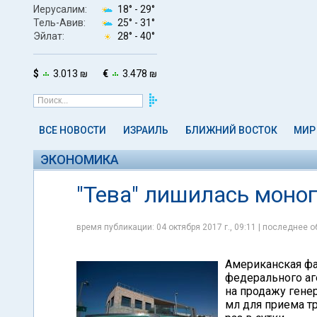
Иерусалим:
18° -
29°
Тель-Авив:
25° -
31°
Эйлат:
28° -
40°
$
3.013 ₪
€
3.478 ₪
ВСЕ НОВОСТИ
ИЗРАИЛЬ
БЛИЖНИЙ ВОСТОК
МИР
ЭКОНОМИКА
"Тева" лишилась моно
время публикации: 04 октября 2017 г., 09:11 | последнее о
Американская фа
федерального аг
на продажу гене
мл для приема т