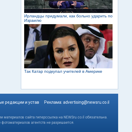
е редакции и устав
Реклама:
advertising@newsru.co.il
и материалов сайта гиперссылка на NEWSru.co.il обязательна.
е фотоматериалов агентств не разрешается.