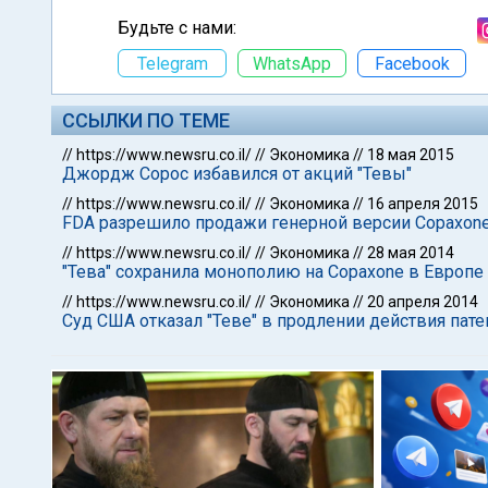
Будьте с нами:
Telegram
WhatsApp
Facebook
ССЫЛКИ ПО ТЕМЕ
//
https://www.newsru.co.il/
//
Экономика
//
18 мая 2015
Джордж Сорос избавился от акций "Тевы"
//
https://www.newsru.co.il/
//
Экономика
//
16 апреля 2015
FDA разрешило продажи генерной версии Copaxone:
//
https://www.newsru.co.il/
//
Экономика
//
28 мая 2014
"Тева" сохранила монополию на Copaxone в Европе 
//
https://www.newsru.co.il/
//
Экономика
//
20 апреля 2014
Суд США отказал "Теве" в продлении действия пате