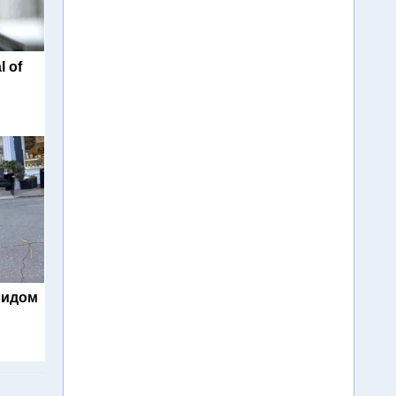
l of
видом