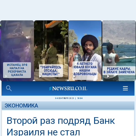
ИСПАНЕЦ ЗРЯ
НАПАЛ НА
РЕЗЕРВИСТА
ЦАХАЛА
04 СЕНТЯБРЯ 2023
|
10:04
ЭКОНОМИКА
Второй раз подряд Банк
Израиля не стал