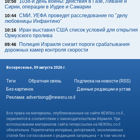
1038-й день войны: действия в Газе, Ливане и
10:50
Сирии, операции в Иудее и Самарии
СМИ. УЕФА проведет расследование по "делу
10:44
любовницы Инфантино"
Иран выставил США список условий для открытия
10:16
Ормузского пролива
Полиция Израиля снизит пороги срабатывания
09:46
дорожных камер контроля скорости
Воскресенье, 09 августа 2026 г.
Теги
Обратная связь
Подписка на новости (RSS)
Без картинок
Данные редакции и устав
Реклама:
advertising@newsru.co.il
Все права на материалы, опубликованные на сайте NEWSru.co.il ,
охраняются в соответствии с законодательством Израиля. При
использовании материалов сайта гиперссылка на NEWSru.co.il
обязательна. Перепечатка интервью, репортажей, эксклюзивных
статей без согласования с редакцией запрещена – в том числе в