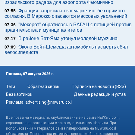
израильского радара для аэропорта Фьюмичино
Франция запретила телемаркетинг без прямого
07:55
согласия. В Марокко опасаются массовых увольнений
"Мекорот" обратилась в БАГАЦ с петицией против
07:36
правительства и муниципалитетов
В районе Бат-Яма утонул молодой мужчина
07:17
Около Бейт-Шемеша автомобиль насмерть сбил
07:09
велосипедиста
Пятница, 07 августа 2026 г.
Теги
Обратная связь
Подписка на новости (RSS)
Без картинок
Данные редакции и устав
Реклама:
advertising@newsru.co.il
Все права на материалы, опубликованные на сайте NEWSru.co.il ,
охраняются в соответствии с законодательством Израиля. При
использовании материалов сайта гиперссылка на NEWSru.co.il
обязательна. Перепечатка интервью, репортажей, эксклюзивных