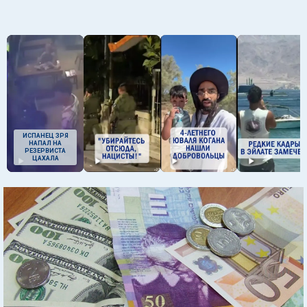
ИСПАНЕЦ ЗРЯ
НАПАЛ НА
РЕЗЕРВИСТА
ЦАХАЛА