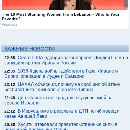
The 10 Most Stunning Women From Lebanon - Who Is Your
Favorite?
Реклама
ВАЖНЫЕ НОВОСТИ
Сенат США одобрил законопроект Линдси Грэма о
22:38
санкциях против Ирана и России
1036-й день войны: действия в Газе, Ливане и
22:35
Сирии, операции в Иудее и Самарии
ЦАХАЛ объяснил, почему не сообщил об атаке
22:12
беспилотника "Хизбаллы" на юге Ливана
Два человека пострадали от укусов змей на
21:40
севере Израиля
В Иерусалиме в результате ДТП погиб певец и
21:12
хазан Авишай Леви
Хуситы атаковали правительственные силы в
20:30
йеменской провинции Мариб