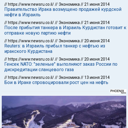
//
https://www.newsru.co.il/
//
Экономика
//
21 июня 2014
Правительство Ирака возмущено продажей курдской
нефти в Израиль
//
https://www.newsru.co.il/
//
Экономика
//
21 июня 2014
После прибытия танкера в Израиль Курдистан готовит к
отправке новую партию нефти
//
https://www.newsru.co.il/
//
Экономика
//
20 июня 2014
Reuters: в Израиль прибыл танкер с нефтью из
иракского Курдистана
//
https://www.newsru.co.il/
//
Экономика
//
20 июня 2014
Генсек NATO: "зеленые" выполняют заказ России по
дискредитации сланцевого газа
//
https://www.newsru.co.il/
//
Экономика
//
13 июня 2014
Бои в Ираке спровоцировали рост цен на нефть