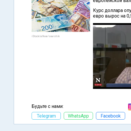
европейской ва
Курс доллара опу
евро вырос на 0,
iStock/alfexe/svarshik
Будьте с нами:
Telegram
WhatsApp
Facebook