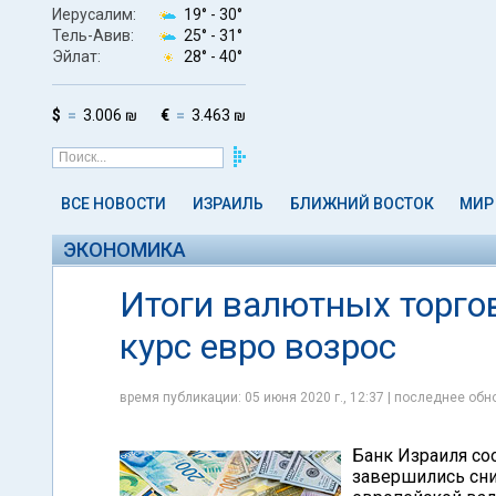
Иерусалим:
19° -
30°
Тель-Авив:
25° -
31°
Эйлат:
28° -
40°
$
3.006 ₪
€
3.463 ₪
ВСЕ НОВОСТИ
ИЗРАИЛЬ
БЛИЖНИЙ ВОСТОК
МИР
ЭКОНОМИКА
Итоги валютных торгов
курс евро возрос
время публикации: 05 июня 2020 г., 12:37 | последнее обно
Банк Израиля соо
завершились сни