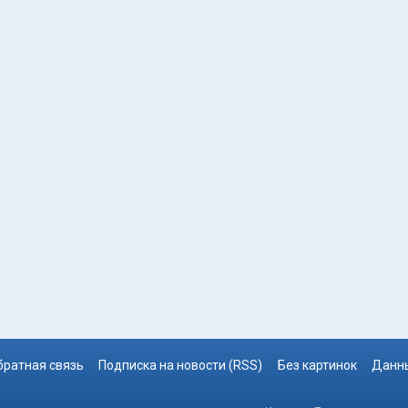
братная связь
Подписка на новости (RSS)
Без картинок
Данны