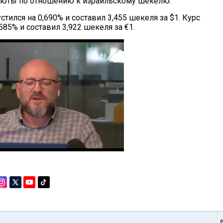
люты по отношению к израильскому шекелю.
стился на 0,690% и составил 3,455 шекеля за $1. Курс
585% и составил 3,922 шекеля за €1.