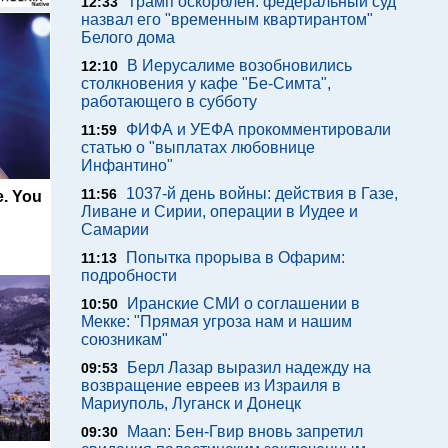
Трамп оскорблен: федеральный суд
12:33
назвал его "временным квартирантом"
Белого дома
В Иерусалиме возобновились
12:10
столкновения у кафе "Бе-Симта",
работающего в субботу
ФИФА и УЕФА прокомментировали
11:59
статью о "выплатах любовнице
Инфантино"
1037-й день войны: действия в Газе,
11:56
e. You
Ливане и Сирии, операции в Иудее и
Самарии
Попытка прорыва в Офарим:
11:13
подробности
Иранские СМИ о соглашении в
10:50
Мекке: "Прямая угроза нам и нашим
союзникам"
Берл Лазар выразил надежду на
09:53
возвращение евреев из Израиля в
Мариуполь, Луганск и Донецк
Maan: Бен-Гвир вновь запретил
09:30