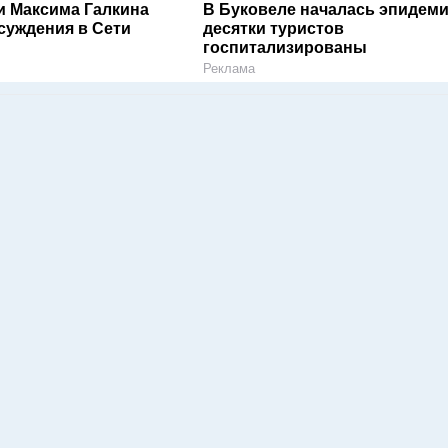
и Максима Галкина
В Буковеле началась эпидеми
суждения в Сети
десятки туристов
госпитализированы
Реклама