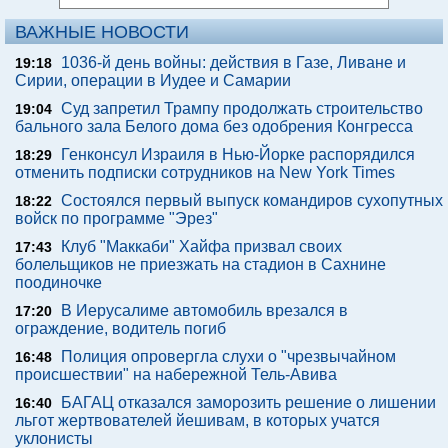
ВАЖНЫЕ НОВОСТИ
1036-й день войны: действия в Газе, Ливане и
19:18
Сирии, операции в Иудее и Самарии
Суд запретил Трампу продолжать строительство
19:04
бального зала Белого дома без одобрения Конгресса
Генконсул Израиля в Нью-Йорке распорядился
18:29
отменить подписки сотрудников на New York Times
Состоялся первый выпуск командиров сухопутных
18:22
войск по программе "Эрез"
Клуб "Маккаби" Хайфа призвал своих
17:43
болельщиков не приезжать на стадион в Сахнине
поодиночке
В Иерусалиме автомобиль врезался в
17:20
ограждение, водитель погиб
Полиция опровергла слухи о "чрезвычайном
16:48
происшествии" на набережной Тель-Авива
БАГАЦ отказался заморозить решение о лишении
16:40
льгот жертвователей йешивам, в которых учатся
уклонисты