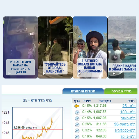
ИСПАНЕЦ ЗРЯ
НАПАЛ НА
РЕЗЕРВИСТА
ЦАХАЛА