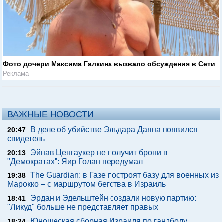
Фото дочери Максима Галкина вызвало обсуждения в Сети
Реклама
ВАЖНЫЕ НОВОСТИ
В деле об убийстве Эльдара Даяна появился
20:47
свидетель
Эйнав Ценгаукер не получит брони в
20:13
"Демократах": Яир Голан передумал
The Guardian: в Газе построят базу для военных из
19:38
Марокко – с маршрутом бегства в Израиль
Эрдан и Эдельштейн создали новую партию:
18:41
"Ликуд" больше не представляет правых
Юношеская сборная Израиля по гандболу
18:24