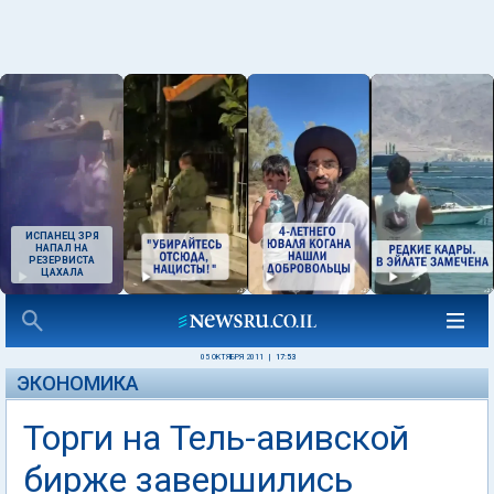
ИСПАНЕЦ ЗРЯ
НАПАЛ НА
РЕЗЕРВИСТА
ЦАХАЛА
05 ОКТЯБРЯ 2011
|
17:53
ЭКОНОМИКА
Торги на Тель-авивской
бирже завершились