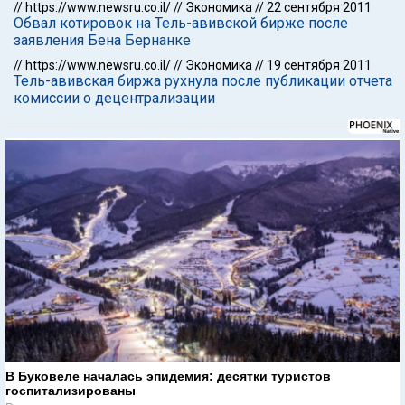
//
https://www.newsru.co.il/
//
Экономика
//
22 сентября 2011
Обвал котировок на Тель-авивской бирже после
заявления Бена Бернанке
//
https://www.newsru.co.il/
//
Экономика
//
19 сентября 2011
Тель-авивская биржа рухнула после публикации отчета
комиссии о децентрализации
В Буковеле началась эпидемия: десятки туристов
госпитализированы