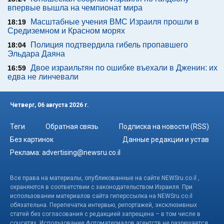
впервые вышла на чемпионат мира
Масштабные учения ВМС Израиля прошли в
18:19
Средиземном и Красном морях
Полиция подтвердила гибель пропавшего
18:04
Эльдара Даяна
Двое израильтян по ошибке въехали в Дженин: их
16:59
едва не линчевали
Четверг, 06 августа 2026 г.
Теги
Обратная связь
Подписка на новости (RSS)
Без картинок
Данные редакции и устав
Реклама:
advertising@newsru.co.il
Все права на материалы, опубликованные на сайте NEWSru.co.il ,
охраняются в соответствии с законодательством Израиля. При
использовании материалов сайта гиперссылка на NEWSru.co.il
обязательна. Перепечатка интервью, репортажей, эксклюзивных
статей без согласования с редакцией запрещена – в том числе в
соцсетях. Использование фотоматериалов агентств не разрешается.